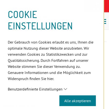
D
Zum
Zur
Zur
Zum
Zum
Zur
Zur
Zur
Zum
Topnavigation
Landeszahnärztekammern
I
Zahnärzt:innensuche
Notdienst
Inhalt
Zahnärzt:innensuche
Notdienstsuche
Hauptmenü
Untermenü
Topnavigation
Metanavigation
Positionsnavigation
Footer-
COOKIE
Hauptmenü
Metanavigation
R
(Accesskey:
(Accesskey:
(Accesskey:
(Accesskey:
(Accesskey:
(Landeszahnärztekammern,
(Accesskey:
(Accesskey:
Menü
E
M
0)
8)
9)
1)
2)
Suche)
4)
5)
(Accesskey:
EINSTELLUNGEN
K
ö
(Accesskey:
6)
T
Positionsnavigation
3)
E
Wien
Assistent:innen
L
Der Gebrauch von Cookies erlaubt es uns, Ihnen die
I
optimale Nutzung dieser Website anzubieten. Wir
N
ASSISTENT:INNEN
verwenden Cookies zu Statistikzwecken und zur
K
Qualitätssicherung. Durch Fortfahren auf unserer
S
Website stimmen Sie dieser Verwendung zu.
Herzlich willkommen auf der Website der
Genauere Informationen und die Möglichkeit zum
Landeszahnärztekammer für Wien
Widerspruch finden Sie hier.
Sie interessieren sich für die Ausbildung zur zahnärztlichen
Benutzerdefinierte Einstellungen
Assistenz? Hier finden Sie hilfreiche Informationen.
Alle akzeptieren
Weitere Information: