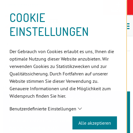
D
Zum
Zur
Zur
Zum
Zum
Zur
Zur
Zur
Zum
Topnavigation
Landeszahnärztekammern
I
Zahnärzt:innensuche
Notdienst
Inhalt
Zahnärzt:innensuche
Notdienstsuche
Hauptmenü
Untermenü
Topnavigation
Metanavigation
Positionsnavigation
Footer-
COOKIE
Hauptmenü
Metanavigation
R
(Accesskey:
(Accesskey:
(Accesskey:
(Accesskey:
(Accesskey:
(Landeszahnärztekammern,
(Accesskey:
(Accesskey:
Menü
E
M
0)
8)
9)
1)
2)
Suche)
4)
5)
(Accesskey:
EINSTELLUNGEN
K
ö
(Accesskey:
6)
T
Positionsnavigation
3)
E
Wien
Zahnärzt:innen
Mitgliedschaft
Anmeldung
L
Der Gebrauch von Cookies erlaubt es uns, Ihnen die
I
optimale Nutzung dieser Website anzubieten. Wir
N
ANMELDUNG
verwenden Cookies zu Statistikzwecken und zur
K
Qualitätssicherung. Durch Fortfahren auf unserer
S
Website stimmen Sie dieser Verwendung zu.
Downloads:
Genauere Informationen und die Möglichkeit zum
Widerspruch finden Sie hier.
Informationsblatt für Neuanmeldungen (Stand:
November 2025)
Benutzerdefinierte Einstellungen
Informationsblatt für Zahnmedizinabsolvent:innen
Alle akzeptieren
(Stand: November 2025)