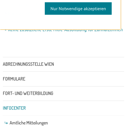
die zahnärztliche Ordination
Nur Notwendige akzeptieren
Kariesprophylaxe mit Fluoriden – Empfehlungen des OSR
2010
Keine zusätzliche Erste Hilfe-Ausbildung für ZahnärztInnen
Untermenü
ABRECHNUNGSSTELLE WIEN
FORMULARE
FORT- UND WEITERBILDUNG
INFOCENTER
Amtliche Mitteilungen