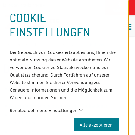
D
Zum
Zur
Zur
Zum
Zum
Zur
Zur
Zur
Zum
Topnavigation
Landeszahnärztekammern
I
Zahnärzt:innensuche
Notdienst
Inhalt
Zahnärzt:innensuche
Notdienstsuche
Hauptmenü
Untermenü
Topnavigation
Metanavigation
Positionsnavigation
Footer-
COOKIE
Hauptmenü
Metanavigation
R
(Accesskey:
(Accesskey:
(Accesskey:
(Accesskey:
(Accesskey:
(Landeszahnärztekammern,
(Accesskey:
(Accesskey:
Menü
E
M
0)
8)
9)
1)
2)
Suche)
4)
5)
(Accesskey:
EINSTELLUNGEN
K
ö
(Accesskey:
6)
T
Positionsnavigation
3)
E
Wien
Zahnärzt:innen
Infocenter
Diverses
L
Der Gebrauch von Cookies erlaubt es uns, Ihnen die
I
optimale Nutzung dieser Website anzubieten. Wir
N
DIVERSES
verwenden Cookies zu Statistikzwecken und zur
K
Qualitätssicherung. Durch Fortfahren auf unserer
S
Website stimmen Sie dieser Verwendung zu.
Abfertigung neu: Selbstständigenvorsorge für
Genauere Informationen und die Möglichkeit zum
ZahnärztInnen
Widerspruch finden Sie hier.
Barrierefreie / Behindertengerechte Ordinationen
Benutzerdefinierte Einstellungen
Bericht über unerwünschte Effekte / Nebenwirkungen beim
Zahnbleichen
Alle akzeptieren
Datenschutz-Grundverordnung 2018 - Empfehlungen für