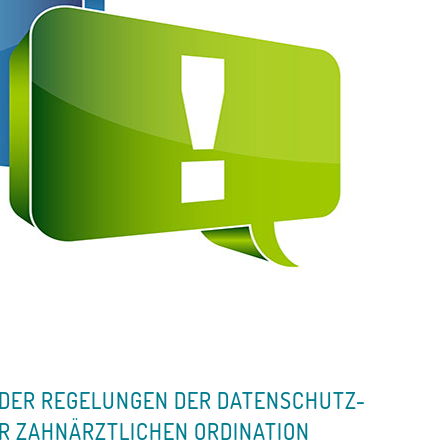
DER REGELUNGEN DER DATENSCHUTZ-
R ZAHNÄRZTLICHEN ORDINATION