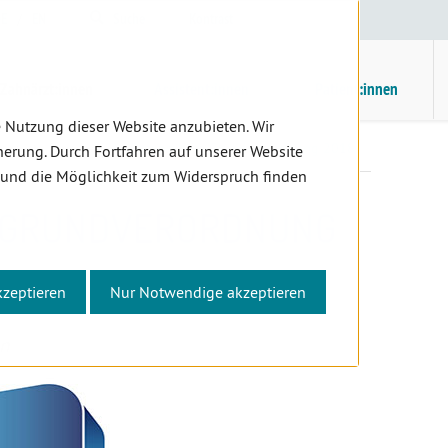
E
/
EN
Suche
Kontrast
H
M
Zahnärzt:innen
Assistent:innen
Patient:innen
 Nutzung dieser Website anzubieten. Wir
nter
Diverses
Datenschutz-Grundverordnung 2018
erung. Durch Fortfahren auf unserer Website
 und die Möglichkeit zum Widerspruch finden
-GRUNDVERORDNUNG
kzeptieren
Nur Notwendige akzeptieren
on