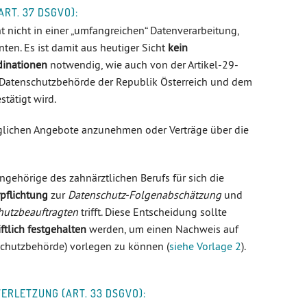
RT. 37 DSGVO):
ht nicht in einer „umfangreichen“ Datenverarbeitung,
ten. Es ist damit aus heutiger Sicht
kein
dinationen
notwendig, wie auch von der Artikel-29-
 Datenschutzbehörde der Republik Österreich und dem
tätigt wird.
glichen Angebote anzunehmen oder Verträge über die
Angehörige des zahnärztlichen Berufs für sich die
rpflichtung
zur
Datenschutz-Folgenabschätzung
und
hutzbeauftragten
trifft. Diese Entscheidung sollte
ftlich festgehalten
werden, um einen Nachweis auf
schutzbehörde) vorlegen zu können (
siehe Vorlage 2
).
RLETZUNG (ART. 33 DSGVO):