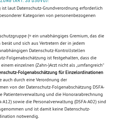
UNG (ART. 35 DSGVO):
g
ist laut Datenschutz-Grundverordnung erforderlich
g besonderer Kategorien von personenbezogenen
enschutzgruppe (= ein unabhängiges Gremium, das die
erät und sich aus Vertretern der in jedem
unabhängigen Datenschutz-Kontrollstellen
tz-Folgenabschätzung ist festgehalten, dass die
 einem einzelnen (Zahn-)Arzt nicht als „umfangreich“
enschutz-Folgenabschätzung für Einzelordinationen
le auch durch eine Verordnung der
hmen von der Datenschutz-Folgenabschätzung DSFA-
 Die Patientenverwaltung und die Honorarabrechnung
FA-A12) sowie die Personalverwaltung (DSFA-A02) sind
sgenommen und ist damit keine Datenschutz-
dination notwendig.