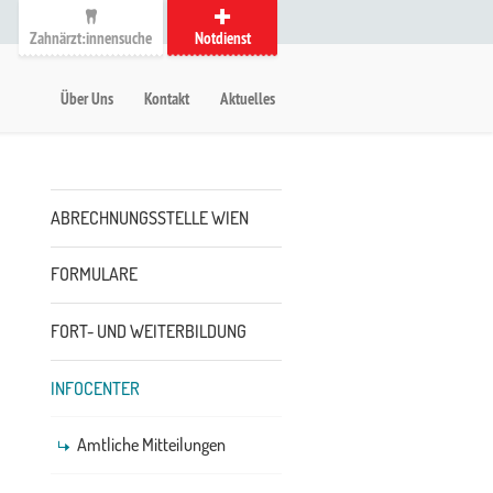
Zahnärzt:innensuche
Notdienst
auptmenü
etanavigation
Über Uns
Kontakt
Aktuelles
Untermenü
ABRECHNUNGSSTELLE WIEN
FORMULARE
FORT- UND WEITERBILDUNG
INFOCENTER
Amtliche Mitteilungen