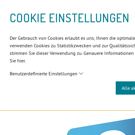
D
Zum
Zur
Zur
Zum
Zum
Zur
Zur
Zur
Zum
Topnavigation
Landeszahnärztekammern
Sprache:
D
I
Inhalt
Zahnärzt:innensuche
Notdienstsuche
Hauptmenü
Untermenü
Topnavigation
Metanavigation
Positionsnavigation
Footer-
COOKIE EINSTELLUNGEN
R
(Accesskey:
(Accesskey:
(Accesskey:
(Accesskey:
(Accesskey:
(Landeszahnärztekammern,
(Accesskey:
(Accesskey:
Menü
E
0)
8)
9)
1)
2)
Suche)
4)
5)
(Accesskey:
K
(Accesskey:
6)
T
Der Gebrauch von Cookies erlaubt es uns, Ihnen die optimale
Positionsnavigation
3)
E
Wien
Zahnärzt:innen
Infoce
verwenden Cookies zu Statistikzwecken und zur Qualitätssich
L
stimmen Sie dieser Verwendung zu. Genauere Informationen
I
Sie hier.
N
DATENSCHUTZ
K
Benutzerdefinierte Einstellungen
S
2018
Alle a
in der zahnärztlichen Ordinati