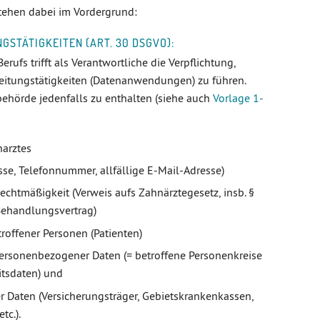
ehen dabei im Vordergrund:
GSTÄTIGKEITEN (ART. 30 DSGVO):
ufs trifft als Verantwortliche die Verpflichtung,
arbeitungstätigkeiten (Datenanwendungen) zu führen.
behörde jedenfalls zu enthalten (siehe auch
Vorlage 1-
arztes
se, Telefonnummer, allfällige E-Mail-Adresse)
chtmäßigkeit (Verweis aufs Zahnärztegesetz, insb. §
Behandlungsvertrag)
roffener Personen (Patienten)
ersonenbezogener Daten (= betroffene Personenkreise
itsdaten) und
 Daten (Versicherungsträger, Gebietskrankenkassen,
tc.).