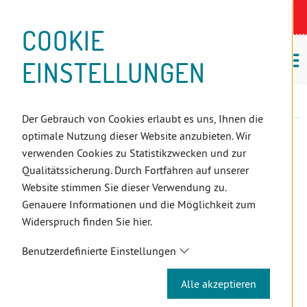
D
Zum
Zur
Zur
Zum
Zum
Zur
Zur
Zur
Zum
Topnavigation
Landeszahnärztekammern
I
Zahnärzt:innensuche
Notdienst
Inhalt
Zahnärzt:innensuche
Notdienstsuche
Hauptmenü
Untermenü
Topnavigation
Metanavigation
Positionsnavigation
Footer-
COOKIE
Hauptmenü
Metanavigation
R
(Accesskey:
(Accesskey:
(Accesskey:
(Accesskey:
(Accesskey:
(Landeszahnärztekammern,
(Accesskey:
(Accesskey:
Menü
E
M
0)
8)
9)
1)
2)
Suche)
4)
5)
(Accesskey:
EINSTELLUNGEN
K
ö
(Accesskey:
6)
T
Positionsnavigation
3)
E
Wien
Aktuelles
L
Der Gebrauch von Cookies erlaubt es uns, Ihnen die
I
optimale Nutzung dieser Website anzubieten. Wir
N
AKTUELLES
verwenden Cookies zu Statistikzwecken und zur
K
Qualitätssicherung. Durch Fortfahren auf unserer
S
Website stimmen Sie dieser Verwendung zu.
WDW Questionnaire for individual women dentists
Genauere Informationen und die Möglichkeit zum
Widerspruch finden Sie hier.
ZFP-Artikel einreichen und Bonuspunkte sammeln
Newsletter
Benutzerdefinierte Einstellungen
Aus der Presse
Alle akzeptieren
Wichtige Information zum Amalgamverbot ab 01.01.2025