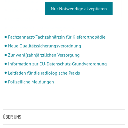
Kassen-Honorartarife 2026
Nur Notwendige akzeptieren
Jahresbericht 2025
Grenzwert für Heil- und Kostenplan
Information zur Mitarbeiterprämie
Fachzahnarzt/Fachzahnärztin für Kieferorthopädie
Neue Qualitätssicherungsverordnung
Zur wahl(zahn)ärztlichen Versorgung
Information zur EU-Datenschutz-Grundverordnung
Leitfaden für die radiologische Praxis
Polizeiliche Meldungen
Untermenü
ÜBER UNS