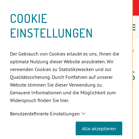
D
Zum
Zur
Zur
Zum
Zum
Zur
Zur
Zur
Zum
Topnavigation
Landeszahnärztekammern
I
Zahnärzt:innensuche
Notdienst
Inhalt
Zahnärzt:innensuche
Notdienstsuche
Hauptmenü
Untermenü
Topnavigation
Metanavigation
Positionsnavigation
Footer-
COOKIE
Hauptmenü
Metanavigation
R
(Accesskey:
(Accesskey:
(Accesskey:
(Accesskey:
(Accesskey:
(Landeszahnärztekammern,
(Accesskey:
(Accesskey:
Menü
E
M
0)
8)
9)
1)
2)
Suche)
4)
5)
(Accesskey:
EINSTELLUNGEN
K
ö
(Accesskey:
6)
T
Positionsnavigation
3)
E
Wien
Aktuelles
L
Neue Homepage für das Zahnärztliche Fortbildungsinstitut ZAFI
Der Gebrauch von Cookies erlaubt es uns, Ihnen die
I
optimale Nutzung dieser Website anzubieten. Wir
N
verwenden Cookies zu Statistikzwecken und zur
NEUE HOMEPAGE FÜR DAS
K
Qualitätssicherung. Durch Fortfahren auf unserer
S
Website stimmen Sie dieser Verwendung zu.
ZAHNÄRZTLICHE
Genauere Informationen und die Möglichkeit zum
Widerspruch finden Sie hier.
FORTBILDUNGSINSTITUT
Benutzerdefinierte Einstellungen
ZAFI
Alle akzeptieren