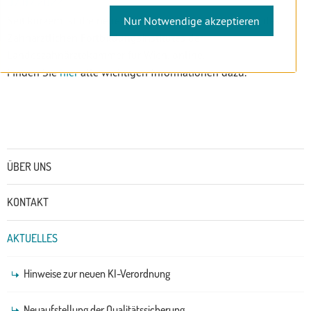
07.07.2022
Seit kurzem ist die neue Buchungsplattform des ZAFI, des
Nur Notwendige akzeptieren
Zahnärztlichen Fortbildungsinstitutes der
Landeszahnärztekammer für Wien, online.
Finden Sie
hier
alle wichtigen Informationen dazu.
Untermenü
ÜBER UNS
KONTAKT
AKTUELLES
Hinweise zur neuen KI-Verordnung
Neuaufstellung der Qualitätssicherung