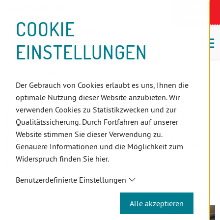
D
Zum
Zur
Zur
Zum
Zum
Zur
Zur
Zur
Zum
Topnavigation
Landeszahnärztekammern
I
Zahnärzt:innensuche
Notdienst
Inhalt
Zahnärzt:innensuche
Notdienstsuche
Hauptmenü
Untermenü
Topnavigation
Metanavigation
Positionsnavigation
Footer-
COOKIE
Hauptmenü
Metanavigation
R
(Accesskey:
(Accesskey:
(Accesskey:
(Accesskey:
(Accesskey:
(Landeszahnärztekammern,
(Accesskey:
(Accesskey:
Menü
E
M
0)
8)
9)
1)
2)
Suche)
4)
5)
(Accesskey:
EINSTELLUNGEN
K
ö
(Accesskey:
6)
T
Positionsnavigation
3)
E
Wien
Aktuelles
L
Erfolgreiche Bilanz des ersten Ordicheck-Seminars
Der Gebrauch von Cookies erlaubt es uns, Ihnen die
I
optimale Nutzung dieser Website anzubieten. Wir
N
verwenden Cookies zu Statistikzwecken und zur
ERFOLGREICHE BILANZ
K
Qualitätssicherung. Durch Fortfahren auf unserer
S
Website stimmen Sie dieser Verwendung zu.
DES ERSTEN ORDICHECK-
Genauere Informationen und die Möglichkeit zum
Widerspruch finden Sie hier.
SEMINARS
Benutzerdefinierte Einstellungen
17.02.2023
Alle akzeptieren