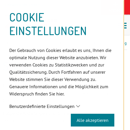
D
Zum
Zur
Zur
Zum
Zum
Zur
Zur
Zur
Zum
Topnavigation
Landeszahnärztekammern
I
Zahnärzt:innensuche
Notdienst
Inhalt
Zahnärzt:innensuche
Notdienstsuche
Hauptmenü
Untermenü
Topnavigation
Metanavigation
Positionsnavigation
Footer-
COOKIE
Hauptmenü
Metanavigation
R
(Accesskey:
(Accesskey:
(Accesskey:
(Accesskey:
(Accesskey:
(Landeszahnärztekammern,
(Accesskey:
(Accesskey:
Menü
E
M
0)
8)
9)
1)
2)
Suche)
4)
5)
(Accesskey:
EINSTELLUNGEN
K
ö
(Accesskey:
6)
T
Positionsnavigation
3)
E
Wien
Zahnärzt:innen
Mitgliedschaft
Statusänderung
L
Der Gebrauch von Cookies erlaubt es uns, Ihnen die
I
optimale Nutzung dieser Website anzubieten. Wir
N
STATUSÄNDERUNG
verwenden Cookies zu Statistikzwecken und zur
K
Qualitätssicherung. Durch Fortfahren auf unserer
S
Website stimmen Sie dieser Verwendung zu.
Bitte geben Sie uns jegliche Änderung Ihres Status in der
Genauere Informationen und die Möglichkeit zum
Zahnärzteliste rechtzeitig über unsere Standesführung
Widerspruch finden Sie hier.
bekannt.
Benutzerdefinierte Einstellungen
Folgende Änderungen
sind
binnen einer Woche
mit
Alle akzeptieren
entsprechendem Nachweis schriftlich zu melden: