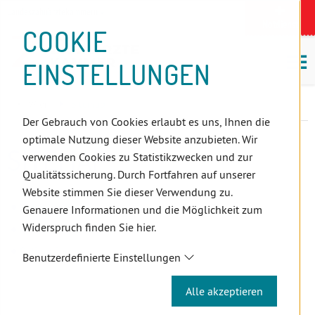
D
Zum
Zur
Zur
Zum
Zum
Zur
Zur
Zur
Zum
Topnavigation
Landeszahnärztekammern
I
Zahnärzt:innensuche
Notdienst
Inhalt
Zahnärzt:innensuche
Notdienstsuche
Hauptmenü
Untermenü
Topnavigation
Metanavigation
Positionsnavigation
Footer-
COOKIE
Hauptmenü
Metanavigation
R
(Accesskey:
(Accesskey:
(Accesskey:
(Accesskey:
(Accesskey:
(Landeszahnärztekammern,
(Accesskey:
(Accesskey:
Menü
E
M
0)
8)
9)
1)
2)
Suche)
4)
5)
(Accesskey:
EINSTELLUNGEN
K
ö
(Accesskey:
6)
T
Positionsnavigation
3)
E
Wien
Sitemap
L
Der Gebrauch von Cookies erlaubt es uns, Ihnen die
I
optimale Nutzung dieser Website anzubieten. Wir
N
SITEMAP
verwenden Cookies zu Statistikzwecken und zur
K
Qualitätssicherung. Durch Fortfahren auf unserer
S
Website stimmen Sie dieser Verwendung zu.
Zahnärzt:innen
Genauere Informationen und die Möglichkeit zum
Widerspruch finden Sie hier.
Assistent:innen
Patient:innen
Benutzerdefinierte Einstellungen
Alle akzeptieren