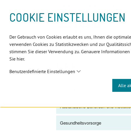
D
Zum
Zur
Zur
Zum
Zum
Zur
Zur
Zur
Zum
Topnavigation
Landeszahnärztekammern
Sprache:
D
I
Inhalt
Zahnärzt:innensuche
Notdienstsuche
Hauptmenü
Untermenü
Topnavigation
Metanavigation
Positionsnavigation
Footer-
COOKIE EINSTELLUNGEN
R
(Accesskey:
(Accesskey:
(Accesskey:
(Accesskey:
(Accesskey:
(Landeszahnärztekammern,
(Accesskey:
(Accesskey:
Menü
E
0)
8)
9)
1)
2)
Suche)
4)
5)
(Accesskey:
K
(Accesskey:
6)
T
Der Gebrauch von Cookies erlaubt es uns, Ihnen die optimale
Positionsnavigation
3)
E
Wien
Links
verwenden Cookies zu Statistikzwecken und zur Qualitätssich
L
stimmen Sie dieser Verwendung zu. Genauere Informationen
I
Sie hier.
N
LINKS
K
Benutzerdefinierte Einstellungen
S
Alle a
Ämter, Behörden
Äusländische Behörden und Instituti
Gesundheitsvorsorge