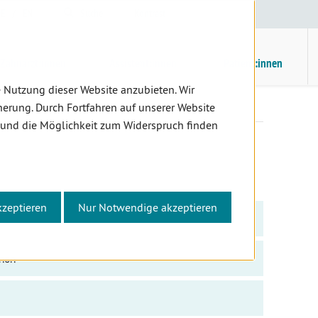
E
/
EN
Suche
Kontrast
H
M
Zahnärzt:innen
Assistent:innen
Patient:innen
 Nutzung dieser Website anzubieten. Wir
erung. Durch Fortfahren auf unserer Website
 und die Möglichkeit zum Widerspruch finden
kzeptieren
Nur Notwendige akzeptieren
onen