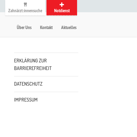
Zahnärzt:innensuche
Notdienst
auptmenü
etanavigation
Über Uns
Kontakt
Aktuelles
Untermenü
ERKLÄRUNG ZUR
BARRIEREFREIHEIT
DATENSCHUTZ
IMPRESSUM