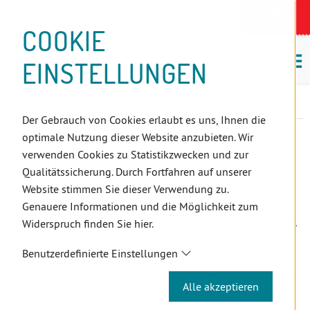
D
Zum
Zur
Zur
Zum
Zum
Zur
Zur
Zur
Zum
Topnavigation
Landeszahnärztekammern
I
Zahnärzt:innensuche
Notdienst
Inhalt
Zahnärzt:innensuche
Notdienstsuche
Hauptmenü
Untermenü
Topnavigation
Metanavigation
Positionsnavigation
Footer-
COOKIE
Hauptmenü
Metanavigation
R
(Accesskey:
(Accesskey:
(Accesskey:
(Accesskey:
(Accesskey:
(Landeszahnärztekammern,
(Accesskey:
(Accesskey:
Menü
E
M
0)
8)
9)
1)
2)
Suche)
4)
5)
(Accesskey:
EINSTELLUNGEN
K
ö
(Accesskey:
6)
T
Positionsnavigation
3)
E
Wien
Zahnärzt:innen
Schlichtung
L
Der Gebrauch von Cookies erlaubt es uns, Ihnen die
I
optimale Nutzung dieser Website anzubieten. Wir
N
SCHLICHTUNG
verwenden Cookies zu Statistikzwecken und zur
K
Qualitätssicherung. Durch Fortfahren auf unserer
S
Website stimmen Sie dieser Verwendung zu.
Die Landespatientenschlichtungsstelle Wien bietet
Genauere Informationen und die Möglichkeit zum
Patient:innen und niedergelassenen Fachärzt:innen für Zahn-,
Widerspruch finden Sie hier.
Mund- und Kieferheilkunde sowie niedergelassenen
Benutzerdefinierte Einstellungen
Zahnärzt:innen die Möglichkeit, Differenzen aus dem
Behandlungsverhältnis auf außergerichtlichem Wege und in
Alle akzeptieren
beiderseitigem Einvernehmen zu regeln.