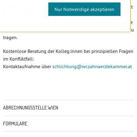
Die Befassung der Landespatientenschlichtungsstelle Wien ist
Nur Notwendige akzeptieren
für die Zahnärztin/den Zahnarzt sowie für Patient:innen ein
kostenloses Service der Landeszahnärtzekammer für Wien. Die
Kosten einer allfälligen Rechtsvertretung sind jedoch selbst zu
tragen.
Kostenlose Beratung der Kolleg:innen bei prinzipiellen Fragen
im Konfliktfall:
Kontaktaufnahme über
schlichtung
@wr.zahnaerztekammer
.at
Untermenü
ABRECHNUNGSSTELLE WIEN
FORMULARE