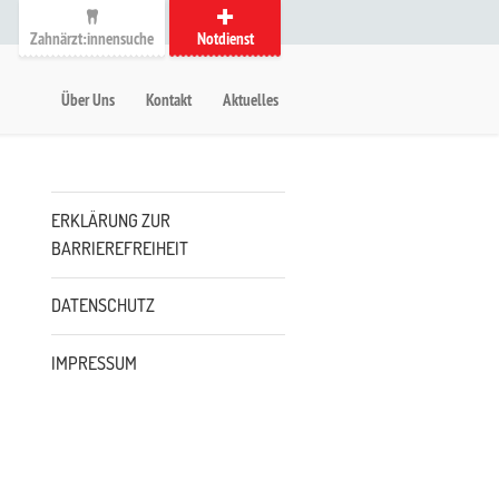
Zahnärzt:innensuche
Notdienst
auptmenü
etanavigation
Über Uns
Kontakt
Aktuelles
Untermenü
ERKLÄRUNG ZUR
BARRIEREFREIHEIT
DATENSCHUTZ
IMPRESSUM