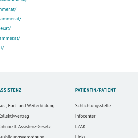
mmer.at/
kammer.at/
er.at/
ammer.at/
t/
ASSISTENZ
PATIENTIN/PATIENT
Aus-, Fort- und Weiterbildung
Schlichtungsstelle
Kollektivvertrag
Infocenter
Zahnärztl. Assistenz-Gesetz
LZÄK
Ausbildungsverordnung
Links