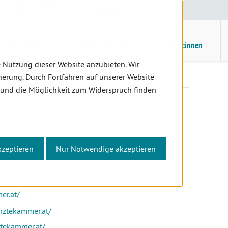
E
/
EN
Suche
Kontrast
H
M
Zahnärzt:innen
Assistent:innen
Patient:innen
 Nutzung dieser Website anzubieten. Wir
erung. Durch Fortfahren auf unserer Website
 und die Möglichkeit zum Widerspruch finden
kzeptieren
Nur Notwendige akzeptieren
ÄRZTKAMMERN
ekammer.at/
er.at/
rztekammer.at/
ztekammer.at/