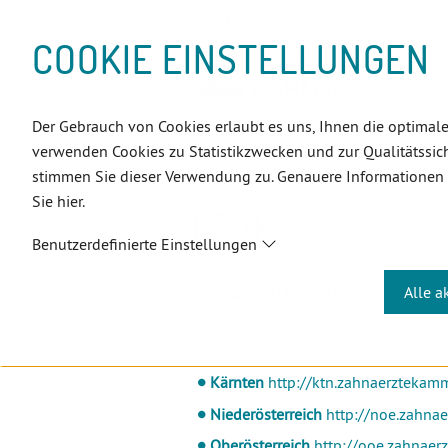
D
Zum
Zur
Zur
Zum
Zum
Zur
Zur
Zur
Zum
Topnavigation
Landeszahnärztekammern
Sprache:
D
I
Inhalt
Zahnärzt:innensuche
Notdienstsuche
Hauptmenü
Untermenü
Topnavigation
Metanavigation
Positionsnavigation
Footer-
COOKIE EINSTELLUNGEN
R
(Accesskey:
(Accesskey:
(Accesskey:
(Accesskey:
(Accesskey:
(Landeszahnärztekammern,
(Accesskey:
(Accesskey:
Menü
E
0)
8)
9)
1)
2)
Suche)
4)
5)
(Accesskey:
K
(Accesskey:
6)
T
Der Gebrauch von Cookies erlaubt es uns, Ihnen die optimale
Positionsnavigation
3)
E
Wien
LZÄK
verwenden Cookies zu Statistikzwecken und zur Qualitätssich
L
stimmen Sie dieser Verwendung zu. Genauere Informationen
I
Sie hier.
N
LZÄK
K
Benutzerdefinierte Einstellungen
S
Alle a
KONTAKT ZU IHREN LANDESZAHN
Burgenland
http://bgld.zahnaerzt
Kärnten
http://ktn.zahnaerztekamm
Niederösterreich
http://noe.zahnae
Oberösterreich
http://ooe.zahnaer