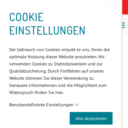
D
Zum
Zur
Zur
Zum
Zum
Zur
Zur
Zur
Zum
Topnavigation
Landeszahnärztekammern
I
Zahnärzt:innensuche
Notdienst
Inhalt
Zahnärzt:innensuche
Notdienstsuche
Hauptmenü
Untermenü
Topnavigation
Metanavigation
Positionsnavigation
Footer-
COOKIE
Hauptmenü
Metanavigation
R
(Accesskey:
(Accesskey:
(Accesskey:
(Accesskey:
(Accesskey:
(Landeszahnärztekammern,
(Accesskey:
(Accesskey:
Menü
E
M
0)
8)
9)
1)
2)
Suche)
4)
5)
(Accesskey:
EINSTELLUNGEN
K
ö
(Accesskey:
6)
T
Positionsnavigation
3)
E
Wien
Zahnärzt:innen
Mitgliedschaft
Abmeldung
L
Der Gebrauch von Cookies erlaubt es uns, Ihnen die
I
optimale Nutzung dieser Website anzubieten. Wir
N
ABMELDUNG
verwenden Cookies zu Statistikzwecken und zur
K
Qualitätssicherung. Durch Fortfahren auf unserer
S
Website stimmen Sie dieser Verwendung zu.
FOLGENDE PUNKTE SIND ZU BEACHTEN
Genauere Informationen und die Möglichkeit zum
Widerspruch finden Sie hier.
Wenn Sie aus Altersgründen Ihren Beruf nicht mehr ausüben
können oder wenn Sie nicht mehr in Österreich arbeiten
Benutzerdefinierte Einstellungen
wollen, geben Sie uns diesen Umstand bitte schriftlich
bekannt.
Alle akzeptieren