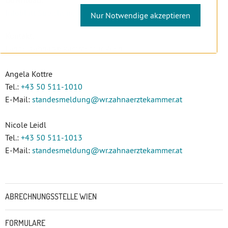
Download:
Infoblatt Streichung aus der Zahnärzteliste
Nur Notwendige akzeptieren
Kontakt:
Landeszahnärztekammer für Wien
Angela Kottre
Tel.:
+43 50 511-1010
E-Mail:
standesmeldung
@wr.zahnaerztekammer
.at
Nicole Leidl
Tel.:
+43 50 511-1013
E-Mail:
standesmeldung
@wr.zahnaerztekammer
.at
Untermenü
ABRECHNUNGSSTELLE WIEN
FORMULARE