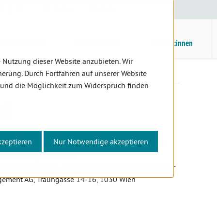
E
/
EN
Suche
Kontrast
H
M
Zahnärzt:innen
Assistent:innen
Patient:innen
 Nutzung dieser Website anzubieten. Wir
edschaft
Kammerbeitrag
erung. Durch Fortfahren auf unserer Website
 und die Möglichkeit zum Widerspruch finden
AG
kzeptieren
Nur Notwendige akzeptieren
s Kammermitglied verpflichtet, Kammerbeiträge zu
ährlich vorgeschrieben.
 Kammerbeiträge erfolgt durch unseren Dienstleister
gement AG, Traungasse 14-16, 1030 Wien