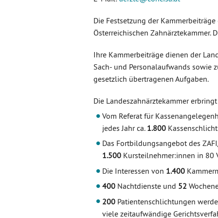
Die Festsetzung der Kammerbeiträge e
Österreichischen Zahnärztekammer. D
Ihre Kammerbeiträge dienen der Land
Sach- und Personalaufwands sowie 
gesetzlich übertragenen Aufgaben.
Die Landeszahnärztekammer erbringt f
Vom Referat für Kassenangelegenh
jedes Jahr ca.
1.800
Kassenschlicht
Das Fortbildungsangebot des ZAFI/D
1.500
Kursteilnehmer:innen in 80 
Die Interessen von
1.400
Kammermit
400
Nachtdienste und
52
Wochenen
200
Patientenschlichtungen werden
viele zeitaufwändige Gerichtsverf