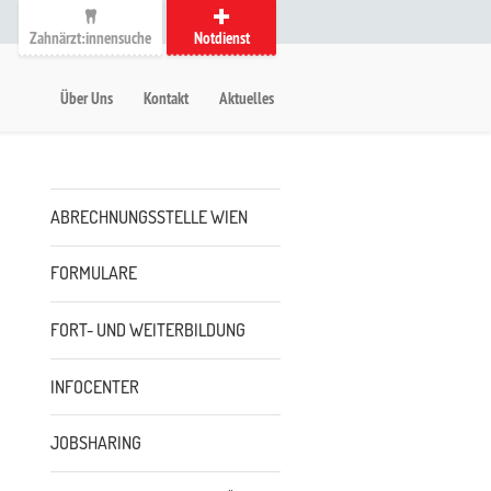
Zahnärzt:innensuche
Notdienst
auptmenü
etanavigation
Über Uns
Kontakt
Aktuelles
Untermenü
ABRECHNUNGSSTELLE WIEN
FORMULARE
FORT- UND WEITERBILDUNG
INFOCENTER
JOBSHARING