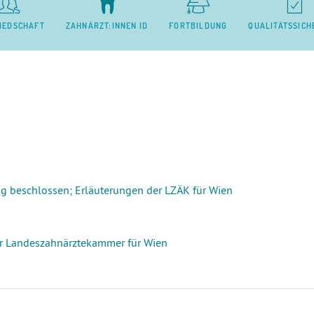
LIED­SCHAFT
ZAHN­ÄRZT:­INNEN ID
FORT­BILD­UNG
QUALI­TÄTS­SICH
ng beschlossen; Erläuterungen der LZÄK für Wien
er Landeszahnärztekammer für Wien