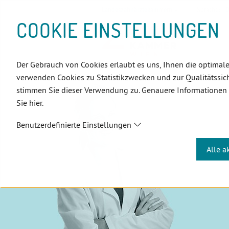
D
Zum
Zur
Zur
Zum
Zum
Zur
Zur
Zur
Zum
Topnavigation
Landeszahnärztekammern
Sprache:
D
I
Inhalt
Zahnärzt:innensuche
Notdienstsuche
Hauptmenü
Untermenü
Topnavigation
Metanavigation
Positionsnavigation
Footer-
COOKIE EINSTELLUNGEN
R
(Accesskey:
(Accesskey:
(Accesskey:
(Accesskey:
(Accesskey:
(Landeszahnärztekammern,
(Accesskey:
(Accesskey:
Menü
E
0)
8)
9)
1)
2)
Suche)
4)
5)
(Accesskey:
K
(Accesskey:
6)
T
Der Gebrauch von Cookies erlaubt es uns, Ihnen die optimale
3)
E
verwenden Cookies zu Statistikzwecken und zur Qualitätssich
L
stimmen Sie dieser Verwendung zu. Genauere Informationen
I
Sie hier.
N
K
Benutzerdefinierte Einstellungen
S
Alle a