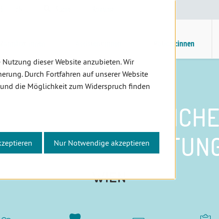
E
/
EN
Suche
Kontrast
H
M
Zahnärzt:innen
Assistent:innen
Patient:innen
 Nutzung dieser Website anzubieten. Wir
erung. Durch Fortfahren auf unserer Website
 und die Möglichkeit zum Widerspruch finden
IHRE ZAHNÄRZTLICH
STANDESVERTRETUN
kzeptieren
Nur Notwendige akzeptieren
WIEN