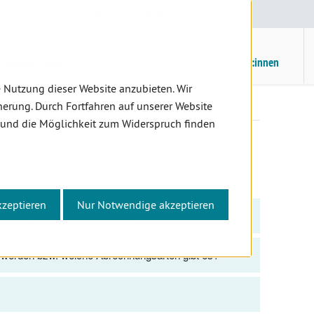
E
/
EN
Suche
Kontrast
H
M
Zahnärzt:innen
Assistent:innen
Patient:innen
 Nutzung dieser Website anzubieten. Wir
nungsstelle Wien
FAQ
erung. Durch Fortfahren auf unserer Website
 und die Möglichkeit zum Widerspruch finden
kzeptieren
Nur Notwendige akzeptieren
ng über die Abrechnungsstelle?
werden bzw. welche Abrechnungsarten gibt es?