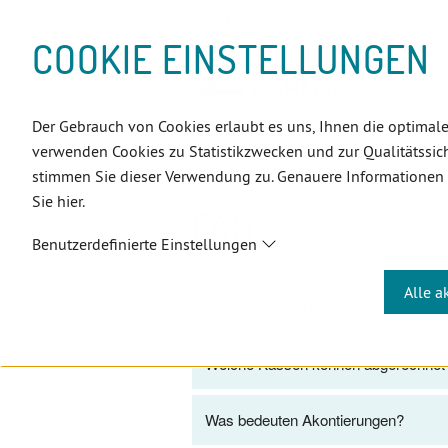
D
Zum
Zur
Zur
Zum
Zum
Zur
Zur
Zur
Zum
Topnavigation
Landeszahnärztekammern
Sprache:
D
I
Inhalt
Zahnärzt:innensuche
Notdienstsuche
Hauptmenü
Untermenü
Topnavigation
Metanavigation
Positionsnavigation
Footer-
COOKIE EINSTELLUNGEN
R
(Accesskey:
(Accesskey:
(Accesskey:
(Accesskey:
(Accesskey:
(Landeszahnärztekammern,
(Accesskey:
(Accesskey:
Menü
E
0)
8)
9)
1)
2)
Suche)
4)
5)
(Accesskey:
K
(Accesskey:
6)
T
Der Gebrauch von Cookies erlaubt es uns, Ihnen die optimale
Positionsnavigation
3)
E
Wien
Zahnärzt:innen
Abrech
verwenden Cookies zu Statistikzwecken und zur Qualitätssich
L
stimmen Sie dieser Verwendung zu. Genauere Informationen
I
Sie hier.
N
FAQ
K
Benutzerdefinierte Einstellungen
S
Alle a
Welche Vorteile bringt eine Abrechnu
Welche Kassen können abgerechnet 
Was bedeuten Akontierungen?