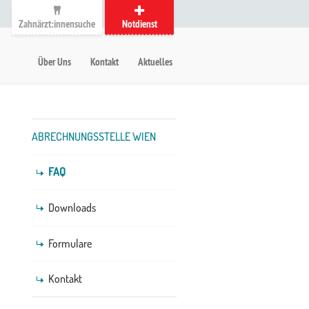
Zahnärzt:innensuche
Notdienst
auptmenü
etanavigation
Über Uns
Kontakt
Aktuelles
Untermenü
ABRECHNUNGSSTELLE WIEN
FAQ
Downloads
Formulare
Kontakt