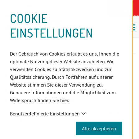
D
Zum
Zur
Zur
Zum
Zum
Zur
Zur
Zur
Zum
Topnavigation
Landeszahnärztekammern
I
Zahnärzt:innensuche
Notdienst
Inhalt
Zahnärzt:innensuche
Notdienstsuche
Hauptmenü
Untermenü
Topnavigation
Metanavigation
Positionsnavigation
Footer-
COOKIE
Hauptmenü
Metanavigation
R
(Accesskey:
(Accesskey:
(Accesskey:
(Accesskey:
(Accesskey:
(Landeszahnärztekammern,
(Accesskey:
(Accesskey:
Menü
E
M
0)
8)
9)
1)
2)
Suche)
4)
5)
(Accesskey:
EINSTELLUNGEN
K
ö
(Accesskey:
6)
T
Positionsnavigation
3)
E
Wien
Zahnärzt:innen
L
Der Gebrauch von Cookies erlaubt es uns, Ihnen die
I
optimale Nutzung dieser Website anzubieten. Wir
N
ZAHNÄRZT:INNEN
verwenden Cookies zu Statistikzwecken und zur
K
Qualitätssicherung. Durch Fortfahren auf unserer
S
Website stimmen Sie dieser Verwendung zu.
Herzlich willkommen auf der Website der
Genauere Informationen und die Möglichkeit zum
Landeszahnärztekammer für Wien
Widerspruch finden Sie hier.
Wir bieten Ihnen Informationen über praxisrelevante Themen
Benutzerdefinierte Einstellungen
und wollen Sie in Ihrer täglichen Arbeit unterstützen.
Alle akzeptieren