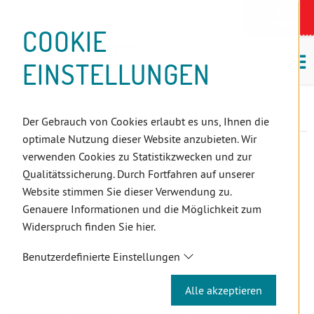
D
Zum
Zur
Zur
Zum
Zum
Zur
Zur
Zur
Zum
Topnavigation
Landeszahnärztekammern
I
Zahnärzt:innensuche
Notdienst
Inhalt
Zahnärzt:innensuche
Notdienstsuche
Hauptmenü
Untermenü
Topnavigation
Metanavigation
Positionsnavigation
Footer-
COOKIE
Hauptmenü
Metanavigation
R
(Accesskey:
(Accesskey:
(Accesskey:
(Accesskey:
(Accesskey:
(Landeszahnärztekammern,
(Accesskey:
(Accesskey:
Menü
E
M
0)
8)
9)
1)
2)
Suche)
4)
5)
(Accesskey:
EINSTELLUNGEN
K
ö
(Accesskey:
6)
T
Positionsnavigation
3)
E
Wien
Zahnärzt:innen
Infocenter
L
Aushangpflichtige Gesetze
Der Gebrauch von Cookies erlaubt es uns, Ihnen die
I
optimale Nutzung dieser Website anzubieten. Wir
N
verwenden Cookies zu Statistikzwecken und zur
AUSHANGPFLICHTIGE
K
Qualitätssicherung. Durch Fortfahren auf unserer
S
Website stimmen Sie dieser Verwendung zu.
GESETZE
Genauere Informationen und die Möglichkeit zum
Widerspruch finden Sie hier.
AUSWAHL FÜR DEN ZAHNÄRZTLICHEN
Benutzerdefinierte Einstellungen
BEREICH
Alle akzeptieren
Hier finden Sie eine Auswahl über die aushangpflichtigen