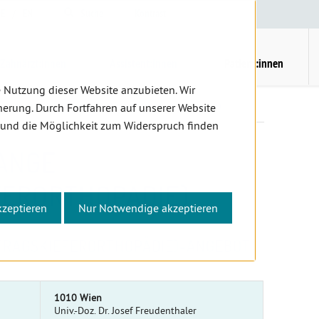
E
/
EN
Suche
Kontrast
H
M
Zahnärzt:innen
Assistent:innen
Patient:innen
 Nutzung dieser Website anzubieten. Wir
er
Gratiszahnspange (Vertragskieferorthopädie)
erung. Durch Fortfahren auf unserer Website
 und die Möglichkeit zum Widerspruch finden
ANGE
FERORTHOPÄDIE)
kzeptieren
Nur Notwendige akzeptieren
TRAGSKIEFERORTHOPÄDIE)-ANGEBOT
1010 Wien
Univ.-Doz. Dr. Josef Freudenthaler