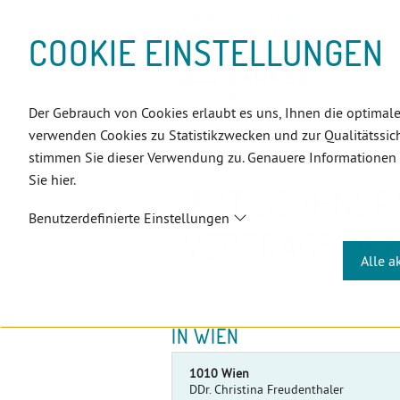
D
Zum
Zur
Zur
Zum
Zum
Zur
Zur
Zur
Zum
Topnavigation
Landeszahnärztekammern
Sprache:
D
I
Inhalt
Zahnärzt:innensuche
Notdienstsuche
Hauptmenü
Untermenü
Topnavigation
Metanavigation
Positionsnavigation
Footer-
COOKIE EINSTELLUNGEN
R
(Accesskey:
(Accesskey:
(Accesskey:
(Accesskey:
(Accesskey:
(Landeszahnärztekammern,
(Accesskey:
(Accesskey:
Menü
E
0)
8)
9)
1)
2)
Suche)
4)
5)
(Accesskey:
K
(Accesskey:
6)
T
Der Gebrauch von Cookies erlaubt es uns, Ihnen die optimale
Positionsnavigation
3)
E
Wien
Patient:innen
Infocent
verwenden Cookies zu Statistikzwecken und zur Qualitätssich
L
stimmen Sie dieser Verwendung zu. Genauere Informationen
I
Sie hier.
N
GRATISZAHNSP
K
Benutzerdefinierte Einstellungen
S
(VERTRAGSKIE
Alle a
GRATISZAHNSPANGE (VER
IN WIEN
1010 Wien
DDr. Christina Freudenthaler