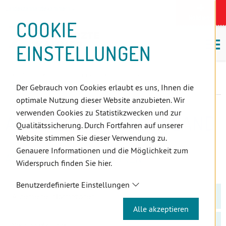
D
Zum
Zur
Zur
Zum
Zum
Zur
Zur
Zur
Zum
Topnavigation
Landeszahnärztekammern
I
Zahnärzt:innensuche
Notdienst
Inhalt
Zahnärzt:innensuche
Notdienstsuche
Hauptmenü
Untermenü
Topnavigation
Metanavigation
Positionsnavigation
Footer-
COOKIE
Hauptmenü
Metanavigation
R
(Accesskey:
(Accesskey:
(Accesskey:
(Accesskey:
(Accesskey:
(Landeszahnärztekammern,
(Accesskey:
(Accesskey:
Menü
E
M
0)
8)
9)
1)
2)
Suche)
4)
5)
(Accesskey:
EINSTELLUNGEN
K
ö
(Accesskey:
6)
T
Positionsnavigation
3)
E
Wien
Zahnärzt:innen
Infocenter
L
Ausbildung im Ausland
Der Gebrauch von Cookies erlaubt es uns, Ihnen die
I
optimale Nutzung dieser Website anzubieten. Wir
N
verwenden Cookies zu Statistikzwecken und zur
AUSBILDUNG IM AUSLAND
K
Qualitätssicherung. Durch Fortfahren auf unserer
S
Website stimmen Sie dieser Verwendung zu.
Genauere Informationen und die Möglichkeit zum
ANERKENNUNGSVERFAHREN
Widerspruch finden Sie hier.
Benutzerdefinierte Einstellungen
Allgemeine Informationen
Alle akzeptieren
Voraussetzungen