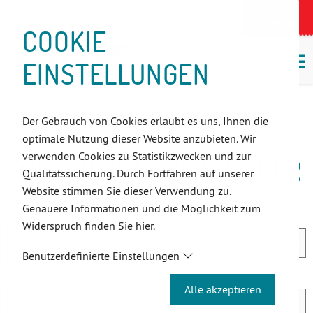
D
Zum
Zur
Zur
Zum
Zum
Zur
Zur
Zur
Zum
Topnavigation
Landeszahnärztekammern
I
Zahnärzt:innensuche
Notdienst
Inhalt
Zahnärzt:innensuche
Notdienstsuche
Hauptmenü
Untermenü
Topnavigation
Metanavigation
Positionsnavigation
Footer-
COOKIE
Hauptmenü
Metanavigation
R
(Accesskey:
(Accesskey:
(Accesskey:
(Accesskey:
(Accesskey:
(Landeszahnärztekammern,
(Accesskey:
(Accesskey:
Menü
E
M
0)
8)
9)
1)
2)
Suche)
4)
5)
(Accesskey:
EINSTELLUNGEN
K
ö
(Accesskey:
6)
T
Positionsnavigation
3)
E
Wien
Zahnärzt:innen
Fort- und Weiterbildung
L
Fortbildungskalender
Der Gebrauch von Cookies erlaubt es uns, Ihnen die
I
optimale Nutzung dieser Website anzubieten. Wir
N
verwenden Cookies zu Statistikzwecken und zur
FORTBILDUNGSKALENDER
K
Qualitätssicherung. Durch Fortfahren auf unserer
S
Website stimmen Sie dieser Verwendung zu.
Genauere Informationen und die Möglichkeit zum
Monat
Widerspruch finden Sie hier.
Benutzerdefinierte Einstellungen
Jahr
Alle akzeptieren