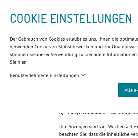
D
Zum
Zur
Zur
Zum
Zum
Zur
Zur
Zur
Zum
Topnavigation
Landeszahnärztekammern
Sprache:
D
I
Inhalt
Zahnärzt:innensuche
Notdienstsuche
Hauptmenü
Untermenü
Topnavigation
Metanavigation
Positionsnavigation
Footer-
COOKIE EINSTELLUNGEN
R
(Accesskey:
(Accesskey:
(Accesskey:
(Accesskey:
(Accesskey:
(Landeszahnärztekammern,
(Accesskey:
(Accesskey:
Menü
E
0)
8)
9)
1)
2)
Suche)
4)
5)
(Accesskey:
K
(Accesskey:
6)
T
Der Gebrauch von Cookies erlaubt es uns, Ihnen die optimale
Positionsnavigation
3)
E
Wien
Zahnärzt:innen
Job- u
verwenden Cookies zu Statistikzwecken und zur Qualitätssich
L
stimmen Sie dieser Verwendung zu. Genauere Informationen
I
Sie hier.
N
JOB- UND NAC
K
Benutzerdefinierte Einstellungen
S
Alle a
(Wien, 13.05.2025) – Mit der Job- un
a) offene Vertretungen suchen oder
b) eine/n Ordinations-Nachfolger:i
Ihre Anzeigen sind vier Wochen aktiv 
beachten Sie, dass die inhaltliche Ve