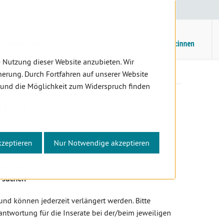
E
/
EN
Suche
Kontrast
H
M
Zahnärzt:innen
Assistent:innen
Patient:innen
 Nutzung dieser Website anzubieten. Wir
nd Nachfolgerbörse
erung. Durch Fortfahren auf unserer Website
 und die Möglichkeit zum Widerspruch finden
HFOLGERBÖRSE
kzeptieren
Nur Notwendige akzeptieren
d Nachfolgerbörse können Sie
 anbieten
n suchen
und können jederzeit verlängert werden. Bitte
rantwortung für die Inserate bei der/beim jeweiligen