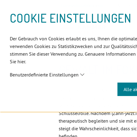
D
Zum
Zur
Zur
Zum
Zum
Zur
Zur
Zur
Zum
Topnavigation
Landeszahnärztekammern
Sprache:
D
I
Inhalt
Zahnärzt:innensuche
Notdienstsuche
Hauptmenü
Untermenü
Topnavigation
Metanavigation
Positionsnavigation
Footer-
COOKIE EINSTELLUNGEN
R
(Accesskey:
(Accesskey:
(Accesskey:
(Accesskey:
(Accesskey:
(Landeszahnärztekammern,
(Accesskey:
(Accesskey:
Menü
E
0)
8)
9)
1)
2)
Suche)
4)
5)
(Accesskey:
K
(Accesskey:
6)
T
Der Gebrauch von Cookies erlaubt es uns, Ihnen die optimale
Positionsnavigation
3)
E
Wien
Aktuelles
Gewalt im F
verwenden Cookies zu Statistikzwecken und zur Qualitätssich
L
stimmen Sie dieser Verwendung zu. Genauere Informationen
I
Sie hier.
N
GEWALT IM FOK
K
Benutzerdefinierte Einstellungen
S
Alle a
(Wien, 16.11.2023) - Körperliche und/
18 und 74 Jahren mindestens einmal 
spielen sowohl Gesundheitseinrichtu
Schlüsselrolle. Nachdem (Zahn-)Ärzt:i
therapeutisch begleiten und sie mit e
steigt die Wahrscheinlichkeit, dass 
befinden.