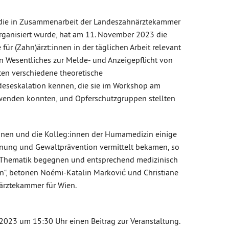
, die in Zusammenarbeit der Landeszahnärztekammer
rganisiert wurde, hat am 11. November 2023 die
für (Zahn)ärzt:innen in der täglichen Arbeit relevant
en Wesentliches zur Melde- und Anzeigepflicht von
ten verschiedene theoretische
seskalation kennen, die sie im Workshop am
wenden konnten, und Opferschutzgruppen stellten
innen und die Kolleg:innen der Humamedizin einige
nung und Gewaltprävention vermittelt bekamen, so
er Thematik begegnen und entsprechend medizinisch
en“, betonen Noémi-Katalin Marković und Christiane
ärztekammer für Wien.
023 um 15:30 Uhr einen Beitrag zur Veranstaltung.