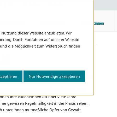
E
/
EN
Suche
Kontrast
H
M
Zahnärzt:innen
Assistent:innen
Patient:innen
 Nutzung dieser Website anzubieten. Wir
okus
erung. Durch Fortfahren auf unserer Website
 und die Möglichkeit zum Widerspruch finden
US
kzeptieren
Nur Notwendige akzeptieren
oder sexuelle Gewalt erlebt jede dritte Frau zwischen
in ihrem Leben. In der Bekämpfung dieser Gewalt
ngen als auch der niedergelassene Bereich eine
nnen ihre Patient:innen oft über viele Jahre
iner gewissen Regelmäßigkeit in der Praxis sehen,
sich unter ihnen mutmaßliche Opfer von Gewalt