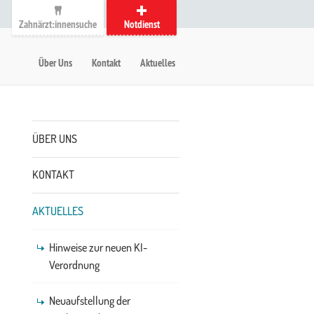
Zahnärzt:innensuche
Notdienst
auptmenü
etanavigation
Über Uns
Kontakt
Aktuelles
Untermenü
ÜBER UNS
KONTAKT
AKTUELLES
Hinweise zur neuen KI-
Verordnung
Neuaufstellung der