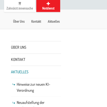
Zahnärzt:innensuche
Notdienst
auptmenü
etanavigation
Über Uns
Kontakt
Aktuelles
Untermenü
ÜBER UNS
KONTAKT
AKTUELLES
Hinweise zur neuen KI-
Verordnung
Neuaufstellung der