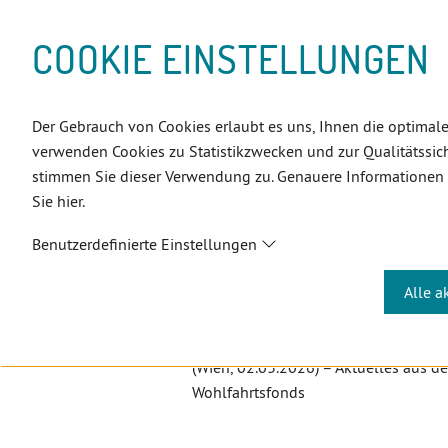
D
Zum
Zur
Zur
Zum
Zum
Zur
Zur
Zur
Zum
Topnavigation
Landeszahnärztekammern
Sprache:
D
I
Inhalt
Zahnärzt:innensuche
Notdienstsuche
Hauptmenü
Untermenü
Topnavigation
Metanavigation
Positionsnavigation
Footer-
COOKIE EINSTELLUNGEN
R
(Accesskey:
(Accesskey:
(Accesskey:
(Accesskey:
(Accesskey:
(Landeszahnärztekammern,
(Accesskey:
(Accesskey:
Menü
E
0)
8)
9)
1)
2)
Suche)
4)
5)
(Accesskey:
K
(Accesskey:
6)
T
Der Gebrauch von Cookies erlaubt es uns, Ihnen die optimale
Positionsnavigation
3)
E
Wien
Aktuelles
Wohlfahrtsf
verwenden Cookies zu Statistikzwecken und zur Qualitätssich
L
stimmen Sie dieser Verwendung zu. Genauere Informationen
I
Sie hier.
N
WOHLFAHRTSFO
K
Benutzerdefinierte Einstellungen
S
02/2026
Alle a
(Wien, 02.03.2026) – Aktuelles aus 
Wohlfahrtsfonds