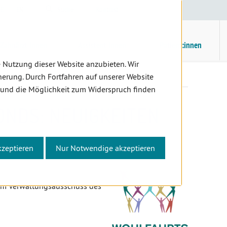
E
/
EN
Suche
Kontrast
H
M
Zahnärzt:innen
Assistent:innen
Patient:innen
 Nutzung dieser Website anzubieten. Wir
onds: Neuigkeiten 02/2026
erung. Durch Fortfahren auf unserer Website
 und die Möglichkeit zum Widerspruch finden
NDS: NEUIGKEITEN
kzeptieren
Nur Notwendige akzeptieren
dem Verwaltungsausschuss des