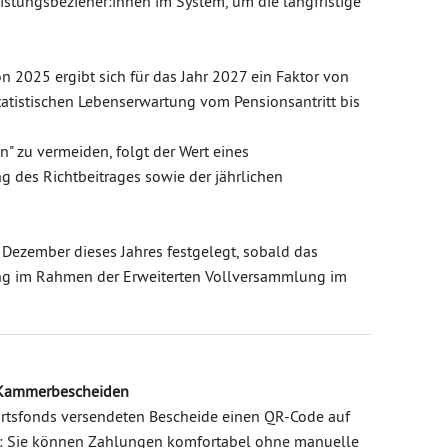
eistungsbezieher:innen im System, um die langfristige
on 2025 ergibt sich für das Jahr 2027 ein Faktor von
atistischen Lebenserwartung vom Pensionsantritt bis
n" zu vermeiden, folgt der Wert eines
 des Richtbeitrages sowie der jährlichen
 Dezember dieses Jahres festgelegt, sobald das
g im Rahmen der Erweiterten Vollversammlung im
d Kammerbescheiden
hrtsfonds versendeten Bescheide einen QR-Code auf
il: Sie können Zahlungen komfortabel ohne manuelle