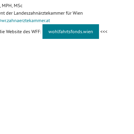
ć, MPH, MSc
ent der Landeszahnärztekammer für Wien
wr.zahnaerztekammer
.at
die Website des WFF:
wohlfahrtsfonds.wien
<<<