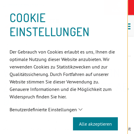
D
Zum
Zur
Zur
Zum
Zum
Zur
Zur
Zur
Zum
Topnavigation
Landeszahnärztekammern
I
Zahnärzt:innensuche
Notdienst
Inhalt
Zahnärzt:innensuche
Notdienstsuche
Hauptmenü
Untermenü
Topnavigation
Metanavigation
Positionsnavigation
Footer-
COOKIE
Hauptmenü
Metanavigation
R
(Accesskey:
(Accesskey:
(Accesskey:
(Accesskey:
(Accesskey:
(Landeszahnärztekammern,
(Accesskey:
(Accesskey:
Menü
E
M
0)
8)
9)
1)
2)
Suche)
4)
5)
(Accesskey:
EINSTELLUNGEN
K
ö
(Accesskey:
6)
T
Positionsnavigation
3)
E
Wien
Aktuelles
L
Wichtige Information zum Amalgamverbot ab 01.01.2025
Der Gebrauch von Cookies erlaubt es uns, Ihnen die
I
optimale Nutzung dieser Website anzubieten. Wir
N
verwenden Cookies zu Statistikzwecken und zur
WICHTIGE INFORMATION
K
Qualitätssicherung. Durch Fortfahren auf unserer
S
Website stimmen Sie dieser Verwendung zu.
ZUM AMALGAMVERBOT AB
Genauere Informationen und die Möglichkeit zum
Widerspruch finden Sie hier.
01.01.2025
Benutzerdefinierte Einstellungen
(Wien, 09.12.2024) – Wie am Freitag über die Medien
Alle akzeptieren
angekündigt, beabsichtigt die ÖGK nunmehr, aufgrund des mit