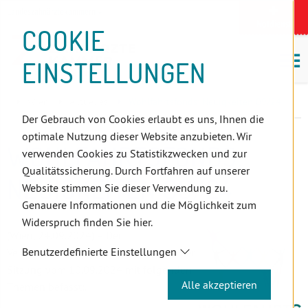
D
Zum
Zur
Zur
Zum
Zum
Zur
Zur
Zur
Zum
Topnavigation
Landeszahnärztekammern
I
Zahnärzt:innensuche
Notdienst
Inhalt
Zahnärzt:innensuche
Notdienstsuche
Hauptmenü
Untermenü
Topnavigation
Metanavigation
Positionsnavigation
Footer-
COOKIE
Hauptmenü
Metanavigation
R
(Accesskey:
(Accesskey:
(Accesskey:
(Accesskey:
(Accesskey:
(Landeszahnärztekammern,
(Accesskey:
(Accesskey:
Menü
E
M
0)
8)
9)
1)
2)
Suche)
4)
5)
(Accesskey:
EINSTELLUNGEN
K
ö
(Accesskey:
6)
T
Positionsnavigation
3)
E
Wien
Aktuelles
Wohlfahrtsfonds: Neuigkeiten 09/24
L
Der Gebrauch von Cookies erlaubt es uns, Ihnen die
I
optimale Nutzung dieser Website anzubieten. Wir
N
WOHLFAHRTSFONDS:
verwenden Cookies zu Statistikzwecken und zur
K
Qualitätssicherung. Durch Fortfahren auf unserer
S
NEUIGKEITEN 09/24
Website stimmen Sie dieser Verwendung zu.
Genauere Informationen und die Möglichkeit zum
Widerspruch finden Sie hier.
(Wien, 24.09.2024) – Der
Benutzerdefinierte Einstellungen
Verwaltungsausschuss hat sich in seiner
Sitzung vom 10.09.2024 mit folgenden
Alle akzeptieren
Themen befasst:.