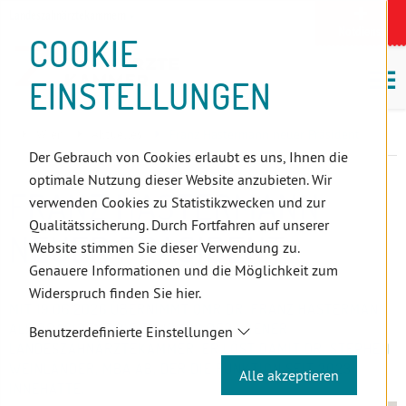
D
Zum
Zur
Zur
Zum
Zum
Zur
Zur
Zur
Zum
Topnavigation
Landeszahnärztekammern
I
Zahnärzt:innensuche
Notdienst
Inhalt
Zahnärzt:innensuche
Notdienstsuche
Hauptmenü
Untermenü
Topnavigation
Metanavigation
Positionsnavigation
Footer-
COOKIE
Hauptmenü
Metanavigation
R
(Accesskey:
(Accesskey:
(Accesskey:
(Accesskey:
(Accesskey:
(Landeszahnärztekammern,
(Accesskey:
(Accesskey:
Menü
E
M
0)
8)
9)
1)
2)
Suche)
4)
5)
(Accesskey:
EINSTELLUNGEN
K
ö
(Accesskey:
6)
T
Positionsnavigation
3)
E
Wien
Aktuelles
Franz Hastermann neuer Präsident
L
Der Gebrauch von Cookies erlaubt es uns, Ihnen die
I
optimale Nutzung dieser Website anzubieten. Wir
N
FRANZ HASTERMANN
verwenden Cookies zu Statistikzwecken und zur
K
Qualitätssicherung. Durch Fortfahren auf unserer
S
NEUER PRÄSIDENT
Website stimmen Sie dieser Verwendung zu.
Genauere Informationen und die Möglichkeit zum
Widerspruch finden Sie hier.
MIT 19.06.2026 ÜBERNIMMT OMR DR. FRANZ HASTERMANN
ALS PRÄSIDENT DIE FÜHRUNG DER WIENER
Benutzerdefinierte Einstellungen
LANDESZAHNÄRZTEKAMMER. ER LÖST DAMIT DR. STEPHEN
WEINLÄNDER, MBA AB, DER DIE FUNKTION SEIT 2023
Alle akzeptieren
INNEHATTE.