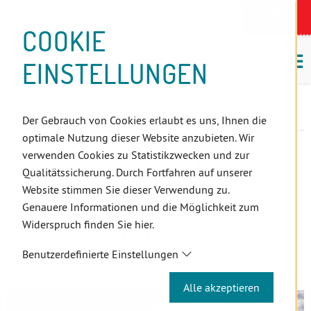
D
Zum
Zur
Zur
Zum
Zum
Zur
Zur
Zur
Zum
Topnavigation
Landeszahnärztekammern
I
Zahnärzt:innensuche
Notdienst
Inhalt
Zahnärzt:innensuche
Notdienstsuche
Hauptmenü
Untermenü
Topnavigation
Metanavigation
Positionsnavigation
Footer-
COOKIE
Hauptmenü
Metanavigation
R
(Accesskey:
(Accesskey:
(Accesskey:
(Accesskey:
(Accesskey:
(Landeszahnärztekammern,
(Accesskey:
(Accesskey:
Menü
E
M
0)
8)
9)
1)
2)
Suche)
4)
5)
(Accesskey:
EINSTELLUNGEN
K
ö
(Accesskey:
6)
T
Positionsnavigation
3)
E
Wien
Aktuelles
L
Krankenbehandlung von Flüchtlingen aus der Ukraine
Der Gebrauch von Cookies erlaubt es uns, Ihnen die
I
optimale Nutzung dieser Website anzubieten. Wir
N
verwenden Cookies zu Statistikzwecken und zur
KRANKENBEHANDLUNG
K
Qualitätssicherung. Durch Fortfahren auf unserer
S
Website stimmen Sie dieser Verwendung zu.
VON FLÜCHTLINGEN AUS
Genauere Informationen und die Möglichkeit zum
Widerspruch finden Sie hier.
DER UKRAINE
Benutzerdefinierte Einstellungen
09.03.2022
Alle akzeptieren