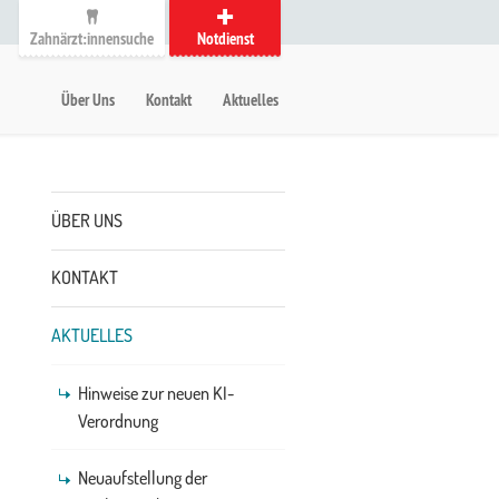
Zahnärzt:innensuche
Notdienst
auptmenü
etanavigation
Über Uns
Kontakt
Aktuelles
Untermenü
ÜBER UNS
KONTAKT
AKTUELLES
Hinweise zur neuen KI-
Verordnung
Neuaufstellung der