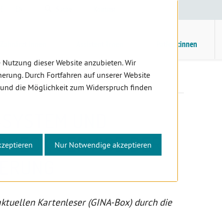
E
/
EN
Suche
Kontrast
H
M
Zahnärzt:innen
Assistent:innen
Patient:innen
 Nutzung dieser Website anzubieten. Wir
erung. Durch Fortfahren auf unserer Website
y Check Service der Sozialversicherung
 und die Möglichkeit zum Widerspruch finden
-SYSTEM UND
CHECK SERVICE DER
kzeptieren
Nur Notwendige akzeptieren
HERUNG
ktuellen Kartenleser (GINA-Box) durch die