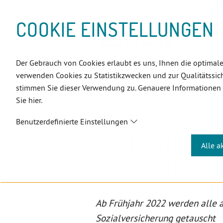
D
Zum
Zur
Zur
Zum
Zum
Zur
Zur
Zur
Zum
Topnavigation
Landeszahnärztekammern
Sprache:
D
I
Inhalt
Zahnärzt:innensuche
Notdienstsuche
Hauptmenü
Untermenü
Topnavigation
Metanavigation
Positionsnavigation
Footer-
COOKIE EINSTELLUNGEN
R
(Accesskey:
(Accesskey:
(Accesskey:
(Accesskey:
(Accesskey:
(Landeszahnärztekammern,
(Accesskey:
(Accesskey:
Menü
E
0)
8)
9)
1)
2)
Suche)
4)
5)
(Accesskey:
K
(Accesskey:
6)
T
Der Gebrauch von Cookies erlaubt es uns, Ihnen die optimale
Positionsnavigation
3)
E
Wien
Aktuelles
verwenden Cookies zu Statistikzwecken und zur Qualitätssich
L
Neues e-Card-System und Connectivit
stimmen Sie dieser Verwendung zu. Genauere Informationen
I
Sie hier.
N
NEUES E-CARD
K
Benutzerdefinierte Einstellungen
S
CONNECTIVITY 
Alle a
SOZIALVERSIC
Ab Frühjahr 2022 werden alle a
Sozialversicherung getauscht