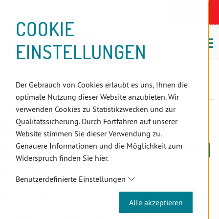
D
Zum
Zur
Zur
Zum
Zum
Zur
Zur
Zur
Zum
Topnavigation
Landeszahnärztekammern
I
Zahnärzt:innensuche
Notdienst
Inhalt
Zahnärzt:innensuche
Notdienstsuche
Hauptmenü
Untermenü
Topnavigation
Metanavigation
Positionsnavigation
Footer-
COOKIE
Hauptmenü
Metanavigation
R
(Accesskey:
(Accesskey:
(Accesskey:
(Accesskey:
(Accesskey:
(Landeszahnärztekammern,
(Accesskey:
(Accesskey:
Menü
E
M
0)
8)
9)
1)
2)
Suche)
4)
5)
(Accesskey:
EINSTELLUNGEN
K
ö
(Accesskey:
6)
T
Positionsnavigation
3)
E
Wien
Aktuelles
L
Neuer Service der Landeszahnärztekammer bei
Der Gebrauch von Cookies erlaubt es uns, Ihnen die
Ordinationsübergabe und -übernahme
I
optimale Nutzung dieser Website anzubieten. Wir
N
verwenden Cookies zu Statistikzwecken und zur
K
NEUER SERVICE DER
Qualitätssicherung. Durch Fortfahren auf unserer
S
Website stimmen Sie dieser Verwendung zu.
LANDESZAHNÄRZTEKAMM
Genauere Informationen und die Möglichkeit zum
Widerspruch finden Sie hier.
ER BEI
Benutzerdefinierte Einstellungen
ORDINATIONSÜBERGABE
Alle akzeptieren
UND -ÜBERNAHME