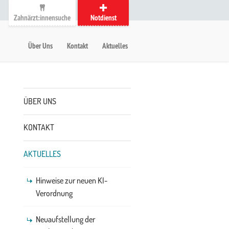
Zahnärzt:innensuche
Notdienst
auptmenü
etanavigation
Über Uns
Kontakt
Aktuelles
Untermenü
ÜBER UNS
KONTAKT
AKTUELLES
Hinweise zur neuen KI-
Verordnung
Neuaufstellung der