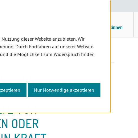
E
/
EN
Suche
Kontrast
H
M
Zahnärzt:innen
Assistent:innen
Patient:innen
 Nutzung dieser Website anzubieten. Wir
erung. Durch Fortfahren auf unserer Website
elte Kollektivvertrag für Angestellte von Zahnärzt:innen
 und die Möglichkeit zum Widerspruch finden
 TRITT DER NEU
kzeptieren
Nur Notwendige akzeptieren
KOLLEKTIVVERTRAG
LTE VON
EN ODER
IN KRAFT.