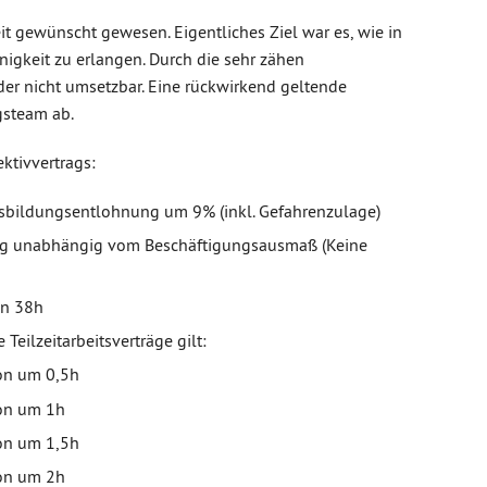
it gewünscht gewesen. Eigentliches Ziel war es, wie in
nigkeit zu erlangen. Durch die sehr zähen
er nicht umsetzbar. Eine rückwirkend geltende
gsteam ab.
ktivvertrags:
bildungsentlohnung um 9% (inkl. Gefahrenzulage)
ng unabhängig vom Beschäftigungsausmaß (Keine
on 38h
eilzeitarbeitsverträge gilt:
on um 0,5h
on um 1h
on um 1,5h
on um 2h