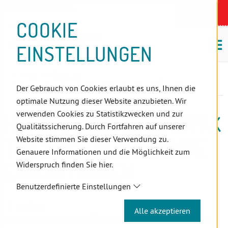
D
Zum
Zur
Zur
Zum
Zum
Zur
Zur
Zur
Zum
Topnavigation
Landeszahnärztekammern
I
Zahnärzt:innensuche
Notdienst
Inhalt
Zahnärzt:innensuche
Notdienstsuche
Hauptmenü
Untermenü
Topnavigation
Metanavigation
Positionsnavigation
Footer-
COOKIE
Hauptmenü
Metanavigation
R
(Accesskey:
(Accesskey:
(Accesskey:
(Accesskey:
(Accesskey:
(Landeszahnärztekammern,
(Accesskey:
(Accesskey:
Menü
E
M
0)
8)
9)
1)
2)
Suche)
4)
5)
(Accesskey:
EINSTELLUNGEN
K
ö
(Accesskey:
6)
T
Positionsnavigation
3)
E
Wien
Aktuelles
L
Honorarerhöhungsfaktor 2023: Nur geringe Erwartungen
Der Gebrauch von Cookies erlaubt es uns, Ihnen die
I
optimale Nutzung dieser Website anzubieten. Wir
N
verwenden Cookies zu Statistikzwecken und zur
HONORARERHÖHUNGSFAK
K
Qualitätssicherung. Durch Fortfahren auf unserer
S
Website stimmen Sie dieser Verwendung zu.
TOR 2023: NUR GERINGE
Genauere Informationen und die Möglichkeit zum
Widerspruch finden Sie hier.
ERWARTUNGEN
Benutzerdefinierte Einstellungen
16.12.2022
Alle akzeptieren
Die Gespräche zwischen Österreichischer Zahnärztekammer