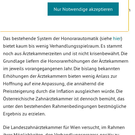
und Dachverband zum Thema Honorarerhöhungsfaktor und
Nur Notwendige akzeptieren
damit der Erhöhung der Kassentarife für das Jahr 2023 stehen
vor dem Abschluss. Die Erwartungen sind leider niedrig
anzusetzen.
Das bestehende System der Honorarautomatik (siehe
hier
)
bietet kaum bis wenig Verhandlungsspielraum. Es stammt
noch aus Ärztekammerzeiten und ist nicht krisenbewährt. Die
Grundlage liefern die Honorarerhöhungen der Ärztekammern
im jeweils vorangegangenen Jahr. Die bislang bekannten
Erhöhungen der Ärztekammern bieten wenig Anlass zur
Hoffnung auf eine Anpassung, die annähernd die
Preissteigerung durch die Inflation ausgleichen würde. Die
Österreichische Zahnärztekammer ist dennoch bemüht, das
unter den bestehenden Rahmenbedingungen bestmögliche
Ergebnis zu erzielen.
Die Landeszahnärztekammer für Wien versucht, im Rahmen
ihrer Möglichkeiten, den Verhandlungsprozess positiv zu