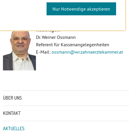
eine Kopie der Versicherungskarte, die der Abrechnung
Nur Notwendige akzeptieren
beigefügt werden muss.
Rückfragen:
Dr. Werner Ossmann
Referent für Kassenangelegenheiten
E-Mail:
ossmann
@wr.zahnaerztekammer
.at
Untermenü
ÜBER UNS
KONTAKT
AKTUELLES