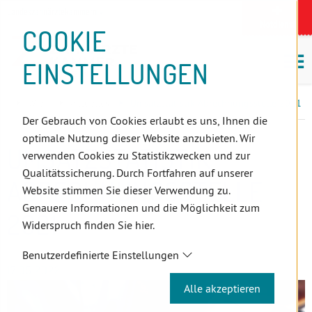
D
Zum
Zur
Zur
Zum
Zum
Zur
Zur
Zur
Zum
Topnavigation
Landeszahnärztekammern
I
Zahnärzt:innensuche
Notdienst
Inhalt
Zahnärzt:innensuche
Notdienstsuche
Hauptmenü
Untermenü
Topnavigation
Metanavigation
Positionsnavigation
Footer-
COOKIE
Hauptmenü
Metanavigation
R
(Accesskey:
(Accesskey:
(Accesskey:
(Accesskey:
(Accesskey:
(Landeszahnärztekammern,
(Accesskey:
(Accesskey:
Menü
E
M
0)
8)
9)
1)
2)
Suche)
4)
5)
(Accesskey:
EINSTELLUNGEN
K
ö
(Accesskey:
6)
T
Positionsnavigation
3)
E
Wien
Aktuelles
Umsatzstatistik Abrechnungsstelle 2021
L
Der Gebrauch von Cookies erlaubt es uns, Ihnen die
I
optimale Nutzung dieser Website anzubieten. Wir
N
UMSATZSTATISTIK
verwenden Cookies zu Statistikzwecken und zur
K
Qualitätssicherung. Durch Fortfahren auf unserer
S
ABRECHNUNGSSTELLE
Website stimmen Sie dieser Verwendung zu.
Genauere Informationen und die Möglichkeit zum
2021
Widerspruch finden Sie hier.
Benutzerdefinierte Einstellungen
17.05.2022
Alle akzeptieren