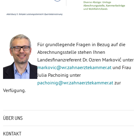
Für grundlegende Fragen in Bezug auf die
Abrechnungsstelle stehen Ihnen
Landesfinanzreferent Dr. Ozren Marković unter
markovic
@wr.zahnaerztekammer
.at
und Frau
Julia Pachoinig unter
pachoinig
@wr.zahnaerztekammer
.at
zur
Verfügung.
Untermenü
ÜBER UNS
KONTAKT