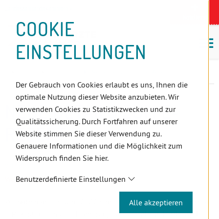
D
Zum
Zur
Zur
Zum
Zum
Zur
Zur
Zur
Zum
Topnavigation
Landeszahnärztekammern
I
Zahnärzt:innensuche
Notdienst
Inhalt
Zahnärzt:innensuche
Notdienstsuche
Hauptmenü
Untermenü
Topnavigation
Metanavigation
Positionsnavigation
Footer-
COOKIE
Hauptmenü
Metanavigation
R
(Accesskey:
(Accesskey:
(Accesskey:
(Accesskey:
(Accesskey:
(Landeszahnärztekammern,
(Accesskey:
(Accesskey:
Menü
E
M
0)
8)
9)
1)
2)
Suche)
4)
5)
(Accesskey:
EINSTELLUNGEN
K
ö
(Accesskey:
6)
T
Positionsnavigation
3)
E
Wien
Aktuelles
Neue Details zum e-Rezept
L
Der Gebrauch von Cookies erlaubt es uns, Ihnen die
I
optimale Nutzung dieser Website anzubieten. Wir
N
NEUE DETAILS ZUM E-
verwenden Cookies zu Statistikzwecken und zur
K
Qualitätssicherung. Durch Fortfahren auf unserer
S
REZEPT
Website stimmen Sie dieser Verwendung zu.
Genauere Informationen und die Möglichkeit zum
Widerspruch finden Sie hier.
29.06.2022
Benutzerdefinierte Einstellungen
Weitere Informationen zum e-Rezept
Wir haben am 14. Juni 2022 eine
Erstinformation
zum Thema
Alle akzeptieren
e-Rezept auf unserer Homepage veröffentlicht. Mittlerweile