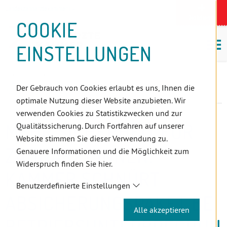
D
Zum
Zur
Zur
Zum
Zum
Zur
Zur
Zur
Zum
Topnavigation
Landeszahnärztekammern
I
Zahnärzt:innensuche
Notdienst
Inhalt
Zahnärzt:innensuche
Notdienstsuche
Hauptmenü
Untermenü
Topnavigation
Metanavigation
Positionsnavigation
Footer-
COOKIE
Hauptmenü
Metanavigation
R
(Accesskey:
(Accesskey:
(Accesskey:
(Accesskey:
(Accesskey:
(Landeszahnärztekammern,
(Accesskey:
(Accesskey:
Menü
E
M
0)
8)
9)
1)
2)
Suche)
4)
5)
(Accesskey:
EINSTELLUNGEN
K
ö
(Accesskey:
6)
T
Positionsnavigation
3)
E
Wien
Aktuelles
L
Mehr Sicherheit für Zahnärzt:innen: Kammer schnürt
Der Gebrauch von Cookies erlaubt es uns, Ihnen die
Absicherungspaket bei Betriebsunterbrechungen
I
optimale Nutzung dieser Website anzubieten. Wir
N
verwenden Cookies zu Statistikzwecken und zur
K
MEHR SICHERHEIT FÜR
Qualitätssicherung. Durch Fortfahren auf unserer
S
Website stimmen Sie dieser Verwendung zu.
ZAHNÄRZT:INNEN:
Genauere Informationen und die Möglichkeit zum
Widerspruch finden Sie hier.
KAMMER SCHNÜRT
Benutzerdefinierte Einstellungen
ABSICHERUNGSPAKET BEI
Alle akzeptieren
BETRIEBSUNTERBRECHUN