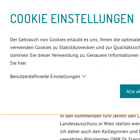
D
Zum
Zur
Zur
Zum
Zum
Zur
Zur
Zur
Zum
Topnavigation
Landeszahnärztekammern
Sprache:
D
I
Inhalt
Zahnärzt:innensuche
Notdienstsuche
Hauptmenü
Untermenü
Topnavigation
Metanavigation
Positionsnavigation
Footer-
COOKIE EINSTELLUNGEN
R
(Accesskey:
(Accesskey:
(Accesskey:
(Accesskey:
(Accesskey:
(Landeszahnärztekammern,
(Accesskey:
(Accesskey:
Menü
E
0)
8)
9)
1)
2)
Suche)
4)
5)
(Accesskey:
K
(Accesskey:
6)
T
Der Gebrauch von Cookies erlaubt es uns, Ihnen die optimale
Positionsnavigation
3)
E
Wien
Aktuelles
Ende einer 
verwenden Cookies zu Statistikzwecken und zur Qualitätssich
L
stimmen Sie dieser Verwendung zu. Genauere Informationen
I
Sie hier.
N
ENDE EINER F
K
Benutzerdefinierte Einstellungen
S
Alle a
(Wien, 17.06.2026) – Bei der jüngst
das Bündnis Novum-ZIV (BNZ) als kla
hervorgegangen, womit seine Kandi
in den kommenden fünf Jahren den 
Landesausschuss in Wien stellen werd
ich daher auch den Kolleginnen und
gewählten Präsidenten OMR Dr. Franz