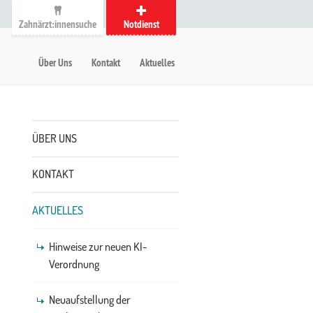
Zahnärzt:innensuche
Notdienst
auptmenü
etanavigation
Über Uns
Kontakt
Aktuelles
Untermenü
ÜBER UNS
KONTAKT
AKTUELLES
Hinweise zur neuen KI-
Verordnung
Neuaufstellung der