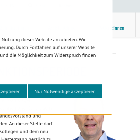
E
/
EN
Suche
Kontrast
H
M
Zahnärzt:innen
Assistent:innen
Patient:innen
 Nutzung dieser Website anzubieten. Wir
Funktionsperiode
erung. Durch Fortfahren auf unserer Website
 und die Möglichkeit zum Widerspruch finden
UNKTIONSPERIODE
kzeptieren
Nur Notwendige akzeptieren
en Zahnärztekammerwahl ist
rer Wahlsieger
datinnen und Kandidaten
Landesvorstand und
en. An dieser Stelle darf
 Kollegen und dem neu
 Hastermann herzlich zu