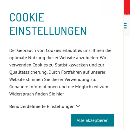
D
Zum
Zur
Zur
Zum
Zum
Zur
Zur
Zur
Zum
Topnavigation
Landeszahnärztekammern
I
Zahnärzt:innensuche
Notdienst
Inhalt
Zahnärzt:innensuche
Notdienstsuche
Hauptmenü
Untermenü
Topnavigation
Metanavigation
Positionsnavigation
Footer-
COOKIE
Hauptmenü
Metanavigation
R
(Accesskey:
(Accesskey:
(Accesskey:
(Accesskey:
(Accesskey:
(Landeszahnärztekammern,
(Accesskey:
(Accesskey:
Menü
E
M
0)
8)
9)
1)
2)
Suche)
4)
5)
(Accesskey:
EINSTELLUNGEN
K
ö
(Accesskey:
6)
T
Positionsnavigation
3)
E
Wien
Aktuelles
L
Informationen zur jährlichen Tarifanpassung der zahnärztlichen
Der Gebrauch von Cookies erlaubt es uns, Ihnen die
Kassenhonorare
I
optimale Nutzung dieser Website anzubieten. Wir
N
verwenden Cookies zu Statistikzwecken und zur
K
INFORMATIONEN ZUR
Qualitätssicherung. Durch Fortfahren auf unserer
S
Website stimmen Sie dieser Verwendung zu.
JÄHRLICHEN
Genauere Informationen und die Möglichkeit zum
Widerspruch finden Sie hier.
TARIFANPASSUNG DER
Benutzerdefinierte Einstellungen
ZAHNÄRZTLICHEN
Alle akzeptieren
KASSENHONORARE