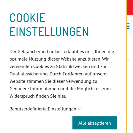
D
Zum
Zur
Zur
Zum
Zum
Zur
Zur
Zur
Zum
Topnavigation
Landeszahnärztekammern
I
Zahnärzt:innensuche
Notdienst
Inhalt
Zahnärzt:innensuche
Notdienstsuche
Hauptmenü
Untermenü
Topnavigation
Metanavigation
Positionsnavigation
Footer-
COOKIE
Hauptmenü
Metanavigation
R
(Accesskey:
(Accesskey:
(Accesskey:
(Accesskey:
(Accesskey:
(Landeszahnärztekammern,
(Accesskey:
(Accesskey:
Menü
E
M
0)
8)
9)
1)
2)
Suche)
4)
5)
(Accesskey:
EINSTELLUNGEN
K
ö
(Accesskey:
6)
T
Positionsnavigation
3)
E
Wien
Aktuelles
L
LZÄK für Wien gratuliert Martin Hönlinger zur Wahl zum ÖZÄK-
Der Gebrauch von Cookies erlaubt es uns, Ihnen die
Präsidenten
I
optimale Nutzung dieser Website anzubieten. Wir
N
verwenden Cookies zu Statistikzwecken und zur
K
LZÄK FÜR WIEN
Qualitätssicherung. Durch Fortfahren auf unserer
S
Website stimmen Sie dieser Verwendung zu.
GRATULIERT MARTIN
Genauere Informationen und die Möglichkeit zum
Widerspruch finden Sie hier.
HÖNLINGER ZUR WAHL
Benutzerdefinierte Einstellungen
ZUM ÖZÄK-PRÄSIDENTEN
Alle akzeptieren