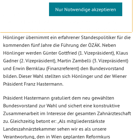
Nur Notwendige akzeptieren
(Wien, 30.06.2026) – Die Landeszahnärztekammer für Wien
gratuliert Martin Hönlinger zur Wahl zum Präsidenten der
Österreichischen Zahnärztekammer (ÖZÄK). Mit Martin
Hönlinger übernimmt ein erfahrener Standespolitiker für die
kommenden fünf Jahre die Führung der ÖZÄK. Neben
Hönlinger werden Günter Gottfried (1. Vizepräsident), Klaus
Gadner (2. Vizepräsident), Martin Zambelli (3. Vizepräsident)
und Erwin Bernklau (Finanzreferent) den Bundesvorstand
bilden. Dieser Wahl stellten sich Hönlinger und der Wiener
Präsident Franz Hastermann.
Präsident Hastermann gratuliert dem neu gewählten
Bundesvorstand zur Wahl und sichert eine konstruktive
Zusammenarbeit im Interesse der gesamten Zahnärzteschaft
zu. Gleichzeitig betont er: „Als mitgliederstärkste
Landeszahnärztekammer sehen wir es als unsere
Verantwortung, den in Wien geplanten Reformkurs