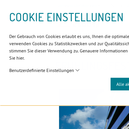
D
Zum
Zur
Zur
Zum
Zum
Zur
Zur
Zur
Zum
Topnavigation
Landeszahnärztekammern
Sprache:
D
I
Inhalt
Zahnärzt:innensuche
Notdienstsuche
Hauptmenü
Untermenü
Topnavigation
Metanavigation
Positionsnavigation
Footer-
COOKIE EINSTELLUNGEN
R
(Accesskey:
(Accesskey:
(Accesskey:
(Accesskey:
(Accesskey:
(Landeszahnärztekammern,
(Accesskey:
(Accesskey:
Menü
E
0)
8)
9)
1)
2)
Suche)
4)
5)
(Accesskey:
K
(Accesskey:
6)
T
Der Gebrauch von Cookies erlaubt es uns, Ihnen die optimale
Positionsnavigation
3)
E
Wien
Aktuelles
Frühlingsfes
verwenden Cookies zu Statistikzwecken und zur Qualitätssich
L
stimmen Sie dieser Verwendung zu. Genauere Informationen
I
Sie hier.
N
FRÜHLINGSFES
K
Benutzerdefinierte Einstellungen
S
Alle a
25.02.2022