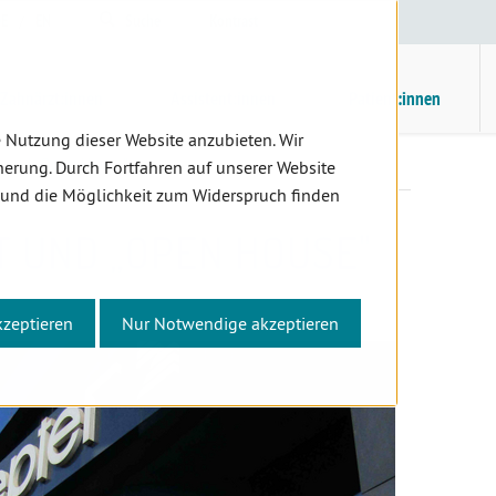
E
/
EN
Suche
Kontrast
H
M
Zahnärzt:innen
Assistent:innen
Patient:innen
 Nutzung dieser Website anzubieten. Wir
t und „Open House"
erung. Durch Fortfahren auf unserer Website
 und die Möglichkeit zum Widerspruch finden
T UND „OPEN HOUSE"
kzeptieren
Nur Notwendige akzeptieren