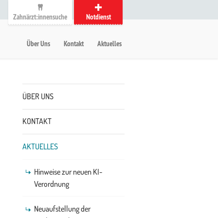
Zahnärzt:innensuche
Notdienst
auptmenü
etanavigation
Über Uns
Kontakt
Aktuelles
Untermenü
ÜBER UNS
KONTAKT
AKTUELLES
Hinweise zur neuen KI-
Verordnung
Neuaufstellung der