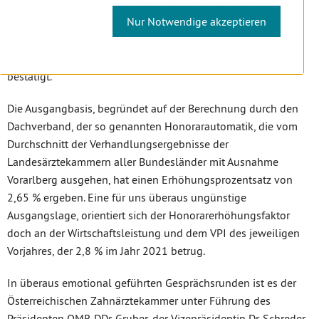
zahnärztlichen Erhöhungsfaktors für 2023 mit dem
Nur Notwendige akzeptieren
Dachverband der österreichischen Sozialversicherungsträger
zu einem Abschluss gebracht und noch am gleichen Abend
durch die Präsident:innen der Landeszahnärztekammern
bestätigt.
Die Ausgangbasis, begründet auf der Berechnung durch den
Dachverband, der so genannten Honorarautomatik, die vom
Durchschnitt der Verhandlungsergebnisse der
Landesärztekammern aller Bundesländer mit Ausnahme
Vorarlberg ausgehen, hat einen Erhöhungsprozentsatz von
2,65 % ergeben. Eine für uns überaus ungünstige
Ausgangslage, orientiert sich der Honorarerhöhungsfaktor
doch an der Wirtschaftsleistung und dem VPI des jeweiligen
Vorjahres, der 2,8 % im Jahr 2021 betrug.
In überaus emotional geführten Gesprächsrunden ist es der
Österreichischen Zahnärztekammer unter Führung des
Präsidenten OMR DDr. Gruber, der Vizepräsidentin Dr. Schreder