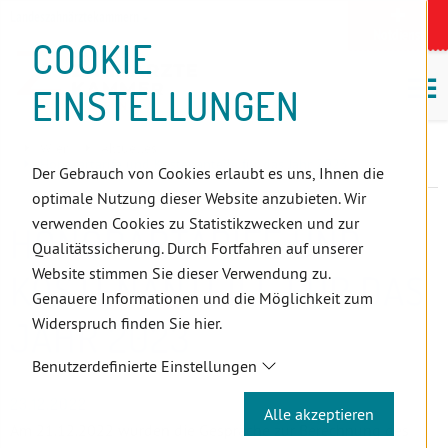
D
Zum
Zur
Zur
Zum
Zum
Zur
Zur
Zur
Zum
Topnavigation
Landeszahnärztekammern
I
Zahnärzt:innensuche
Notdienst
Inhalt
Zahnärzt:innensuche
Notdienstsuche
Hauptmenü
Untermenü
Topnavigation
Metanavigation
Positionsnavigation
Footer-
COOKIE
Hauptmenü
Metanavigation
R
(Accesskey:
(Accesskey:
(Accesskey:
(Accesskey:
(Accesskey:
(Landeszahnärztekammern,
(Accesskey:
(Accesskey:
Menü
E
M
0)
8)
9)
1)
2)
Suche)
4)
5)
(Accesskey:
EINSTELLUNGEN
K
ö
(Accesskey:
6)
T
Positionsnavigation
3)
E
Wien
Aktuelles
L
Honorartarife und Kostenanteile für das Jahr 2023
Der Gebrauch von Cookies erlaubt es uns, Ihnen die
I
optimale Nutzung dieser Website anzubieten. Wir
N
verwenden Cookies zu Statistikzwecken und zur
HONORARTARIFE UND
K
Qualitätssicherung. Durch Fortfahren auf unserer
S
Website stimmen Sie dieser Verwendung zu.
KOSTENANTEILE FÜR DAS
Genauere Informationen und die Möglichkeit zum
Widerspruch finden Sie hier.
JAHR 2023
Benutzerdefinierte Einstellungen
23.12.2022
Alle akzeptieren
Am 21.12.2022 wurden die Gespräche zur Berechnung des