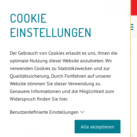
D
Zum
Zur
Zur
Zum
Zum
Zur
Zur
Zur
Zum
Topnavigation
Landeszahnärztekammern
I
Zahnärzt:innensuche
Notdienst
Inhalt
Zahnärzt:innensuche
Notdienstsuche
Hauptmenü
Untermenü
Topnavigation
Metanavigation
Positionsnavigation
Footer-
COOKIE
Hauptmenü
Metanavigation
R
(Accesskey:
(Accesskey:
(Accesskey:
(Accesskey:
(Accesskey:
(Landeszahnärztekammern,
(Accesskey:
(Accesskey:
Menü
E
M
0)
8)
9)
1)
2)
Suche)
4)
5)
(Accesskey:
EINSTELLUNGEN
K
ö
(Accesskey:
6)
T
Positionsnavigation
3)
E
Wien
Beiträge
Dritte Impfung für sicheren Herbst
L
Der Gebrauch von Cookies erlaubt es uns, Ihnen die
I
optimale Nutzung dieser Website anzubieten. Wir
N
DRITTE IMPFUNG FÜR
verwenden Cookies zu Statistikzwecken und zur
K
Qualitätssicherung. Durch Fortfahren auf unserer
S
SICHEREN HERBST
Website stimmen Sie dieser Verwendung zu.
Genauere Informationen und die Möglichkeit zum
Widerspruch finden Sie hier.
Das nationale Impfgremium hat heute seine
Benutzerdefinierte Einstellungen
Empfehlungen für die 3. Dosis der Corona-
Schutzimpfung konkretisiert.
Alle akzeptieren