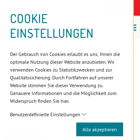
D
Zum
Zur
Zur
Zum
Zum
Zur
Zur
Zur
Zum
Topnavigation
Landeszahnärztekammern
I
Zahnärzt:innensuche
Notdienst
Inhalt
Zahnärzt:innensuche
Notdienstsuche
Hauptmenü
Untermenü
Topnavigation
Metanavigation
Positionsnavigation
Footer-
COOKIE
Hauptmenü
Metanavigation
R
(Accesskey:
(Accesskey:
(Accesskey:
(Accesskey:
(Accesskey:
(Landeszahnärztekammern,
(Accesskey:
(Accesskey:
Menü
E
M
0)
8)
9)
1)
2)
Suche)
4)
5)
(Accesskey:
EINSTELLUNGEN
K
ö
(Accesskey:
6)
T
Positionsnavigation
3)
E
Wien
Über Uns
ZAFI
L
Der Gebrauch von Cookies erlaubt es uns, Ihnen die
I
optimale Nutzung dieser Website anzubieten. Wir
N
ZAFI
verwenden Cookies zu Statistikzwecken und zur
K
Qualitätssicherung. Durch Fortfahren auf unserer
S
Website stimmen Sie dieser Verwendung zu.
Büroleitung
Genauere Informationen und die Möglichkeit zum
Widerspruch finden Sie hier.
Sabine Spitzhütl
Tel.
+43 50 511-1311
Benutzerdefinierte Einstellungen
E-Mail:
spitzhuetl
@zafi
.at
Alle akzeptieren