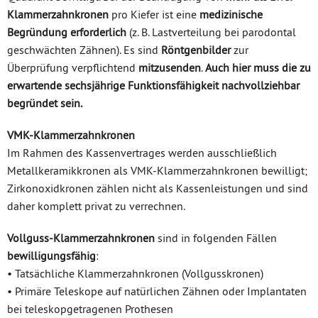
Klammerzahnkronen
pro Kiefer ist eine
medizinische
Begründung erforderlich
(z. B. Lastverteilung bei parodontal
geschwächten Zähnen). Es sind
Röntgenbilder
zur
Überprüfung verpflichtend
mitzusenden
.
Auch hier muss die zu
erwartende sechsjährige Funktionsfähigkeit nachvollziehbar
begründet sein.
VMK-Klammerzahnkronen
Im Rahmen des Kassenvertrages werden ausschließlich
Metallkeramikkronen als VMK-Klammerzahnkronen bewilligt;
Zirkonoxidkronen zählen nicht als Kassenleistungen und sind
daher komplett privat zu verrechnen.
Vollguss-Klammerzahnkronen
sind in folgenden Fällen
bewilligungsfähig
:
• Tatsächliche Klammerzahnkronen (Vollgusskronen)
• Primäre Teleskope auf natürlichen Zähnen oder Implantaten
bei teleskopgetragenen Prothesen