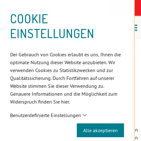
D
Zum
Zur
Zur
Zum
Zum
Zur
Zur
Zur
Zum
Topnavigation
Landeszahnärztekammern
I
Zahnärzt:innensuche
Notdienst
Inhalt
Zahnärzt:innensuche
Notdienstsuche
Hauptmenü
Untermenü
Topnavigation
Metanavigation
Positionsnavigation
Footer-
COOKIE
Hauptmenü
Metanavigation
R
(Accesskey:
(Accesskey:
(Accesskey:
(Accesskey:
(Accesskey:
(Landeszahnärztekammern,
(Accesskey:
(Accesskey:
Menü
E
M
0)
8)
9)
1)
2)
Suche)
4)
5)
(Accesskey:
EINSTELLUNGEN
K
ö
(Accesskey:
6)
T
Positionsnavigation
3)
E
Wien
Aktuelles
Aktuelles zum Prothesenersatz
L
Der Gebrauch von Cookies erlaubt es uns, Ihnen die
I
optimale Nutzung dieser Website anzubieten. Wir
N
AKTUELLES ZUM
verwenden Cookies zu Statistikzwecken und zur
K
Qualitätssicherung. Durch Fortfahren auf unserer
S
PROTHESENERSATZ
Website stimmen Sie dieser Verwendung zu.
Genauere Informationen und die Möglichkeit zum
Widerspruch finden Sie hier.
(Wien, 02.09.2025) –
Benutzerdefinierte Einstellungen
1. Telefonische Auskünfte bei der ÖGK Wien
Es kam wiederholt zur Auskunft, dass aus Datenschutzgründen
Alle akzeptieren
(
DSGVO
) keine telefonischen Informationen zum Vorbezug von