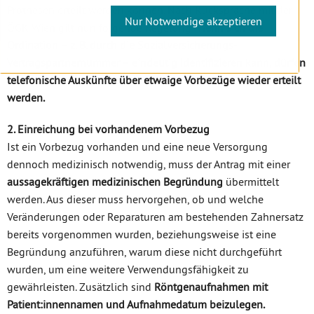
Prothesen erteilt werden können. Nach Rücksprache mit der
Nur Notwendige akzeptieren
ÖGK Wien gilt nun folgende Regelung:
Wenn sich die
Ordination – z. B. durch die Sozialversicherungs-
Vertragspartnernummer – eindeutig identifizieren kann, dürfen
telefonische Auskünfte über etwaige Vorbezüge wieder erteilt
werden.
2. Einreichung bei vorhandenem Vorbezug
Ist ein Vorbezug vorhanden und eine neue Versorgung
dennoch medizinisch notwendig, muss der Antrag mit einer
aussagekräftigen medizinischen Begründung
übermittelt
werden. Aus dieser muss hervorgehen, ob und welche
Veränderungen oder Reparaturen am bestehenden Zahnersatz
bereits vorgenommen wurden, beziehungsweise ist eine
Begründung anzuführen, warum diese nicht durchgeführt
wurden, um eine weitere Verwendungsfähigkeit zu
gewährleisten. Zusätzlich sind
Röntgenaufnahmen mit
Patient:innennamen und Aufnahmedatum beizulegen.