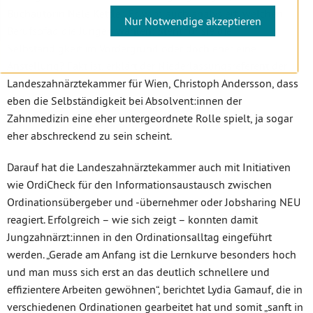
Buchautorin Nele Kettler. Es wird auch analysiert, welchen
Nur Notwendige akzeptieren
Berufspfad die Jungen wählen: Steht für sie die
Selbständigkeit im Vordergrund oder doch eher eine
Anstellung? Fakt ist, erklärt der Niederlassungsreferent der
Landeszahnärztekammer für Wien, Christoph Andersson, dass
eben die Selbständigkeit bei Absolvent:innen der
Zahnmedizin eine eher untergeordnete Rolle spielt, ja sogar
eher abschreckend zu sein scheint.
Darauf hat die Landeszahnärztekammer auch mit Initiativen
wie OrdiCheck für den Informationsaustausch zwischen
Ordinationsübergeber und -übernehmer oder Jobsharing NEU
reagiert. Erfolgreich – wie sich zeigt – konnten damit
Jungzahnärzt:innen in den Ordinationsalltag eingeführt
werden. „Gerade am Anfang ist die Lernkurve besonders hoch
und man muss sich erst an das deutlich schnellere und
effizientere Arbeiten gewöhnen“, berichtet Lydia Gamauf, die in
verschiedenen Ordinationen gearbeitet hat und somit „sanft in