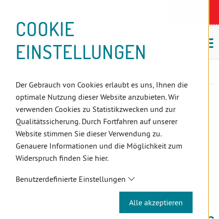
D
Zum
Zur
Zur
Zum
Zum
Zur
Zur
Zur
Zum
Topnavigation
Landeszahnärztekammern
I
Zahnärzt:innensuche
Notdienst
Inhalt
Zahnärzt:innensuche
Notdienstsuche
Hauptmenü
Untermenü
Topnavigation
Metanavigation
Positionsnavigation
Footer-
COOKIE
Hauptmenü
Metanavigation
R
(Accesskey:
(Accesskey:
(Accesskey:
(Accesskey:
(Accesskey:
(Landeszahnärztekammern,
(Accesskey:
(Accesskey:
Menü
E
M
0)
8)
9)
1)
2)
Suche)
4)
5)
(Accesskey:
EINSTELLUNGEN
K
ö
(Accesskey:
6)
T
Positionsnavigation
3)
E
Wien
Aktuelles
Wohlfahrtsfonds: Neuigkeiten 06/2026
L
Der Gebrauch von Cookies erlaubt es uns, Ihnen die
I
optimale Nutzung dieser Website anzubieten. Wir
N
WOHLFAHRTSFONDS:
verwenden Cookies zu Statistikzwecken und zur
K
Qualitätssicherung. Durch Fortfahren auf unserer
S
NEUIGKEITEN 06/2026
Website stimmen Sie dieser Verwendung zu.
Genauere Informationen und die Möglichkeit zum
Widerspruch finden Sie hier.
Benutzerdefinierte Einstellungen
(Wien, 29.06.2026) – Aktuelles aus der
Erweiterten Vollversammlung des
Alle akzeptieren
Wohlfahrtsfonds