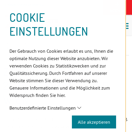
D
Zum
Zur
Zur
Zum
Zum
Zur
Zur
Zur
Zum
Topnavigation
Landeszahnärztekammern
I
Zahnärzt:innensuche
Notdienst
Inhalt
Zahnärzt:innensuche
Notdienstsuche
Hauptmenü
Untermenü
Topnavigation
Metanavigation
Positionsnavigation
Footer-
COOKIE
Hauptmenü
Metanavigation
R
(Accesskey:
(Accesskey:
(Accesskey:
(Accesskey:
(Accesskey:
(Landeszahnärztekammern,
(Accesskey:
(Accesskey:
Menü
E
M
0)
8)
9)
1)
2)
Suche)
4)
5)
(Accesskey:
EINSTELLUNGEN
K
ö
(Accesskey:
6)
T
Positionsnavigation
3)
E
Wien
Aktuelles
L
Zahnärztekammer 2026 im Bundesland Wien
Der Gebrauch von Cookies erlaubt es uns, Ihnen die
I
optimale Nutzung dieser Website anzubieten. Wir
N
verwenden Cookies zu Statistikzwecken und zur
ZAHNÄRZTEKAMMER
K
Qualitätssicherung. Durch Fortfahren auf unserer
S
Website stimmen Sie dieser Verwendung zu.
2026 IM BUNDESLAND
Genauere Informationen und die Möglichkeit zum
Widerspruch finden Sie hier.
WIEN
Benutzerdefinierte Einstellungen
(Wien, 07.05.2026) – Am Freitag, 29.05.2026, findet die gemäß
Alle akzeptieren
den Bestimmungen des Zahnärztekammergesetzes